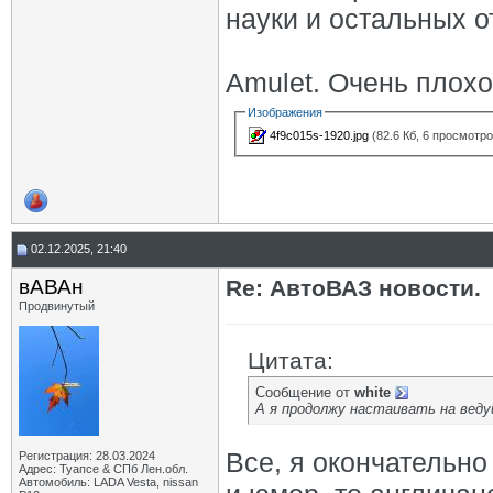
науки и остальных о
Amulet. Очень плох
Изображения
4f9c015s-1920.jpg
(82.6 Кб, 6 просмотро
02.12.2025, 21:40
вАВАн
Re: АвтоВАЗ новости.
Продвинутый
Цитата:
Сообщение от
white
А я продолжу настаивать на веду
Все, я окончательно
Регистрация: 28.03.2024
Адрес: Туапсе & СПб Лен.обл.
Автомобиль: LADA Vesta, nissan