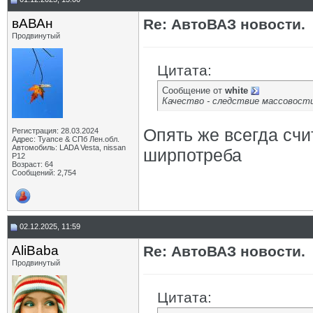
вАВАн
Re: АвтоВАЗ новости.
Продвинутый
Цитата:
Сообщение от
white
Качество - следствие массовост
Опять же всегда сч
Регистрация: 28.03.2024
Адрес: Туапсе & СПб Лен.обл.
Автомобиль: LADA Vesta, nissan
ширпотреба
P12
Возраст: 64
Сообщений: 2,754
02.12.2025, 11:59
AliBaba
Re: АвтоВАЗ новости.
Продвинутый
Цитата: