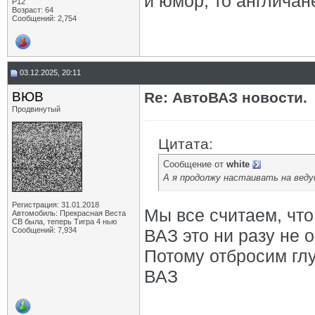
и юмор, то англичан
P12
Возраст: 64
Сообщений: 2,754
03.12.2025, 20:11
ВЮВ
Re: АвтоВАЗ новости.
Продвинутый
Цитата:
Сообщение от
white
А я продолжу настаивать на вед
Регистрация: 31.01.2018
Мы все считаем, что
Автомобиль: Прекрасная Веста
СВ была, теперь Тигра 4 нью
Сообщений: 7,934
ВАЗ это ни разу не 
Потому отбросим глу
ВАЗ