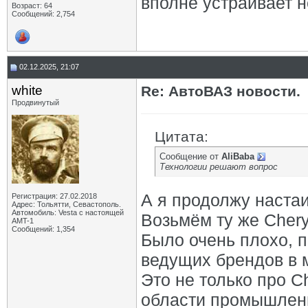
вполне устраивает не
Возраст: 64
Сообщений: 2,754
02.12.2025, 21:07
white
Re: АвтоВАЗ новости.
Продвинутый
Цитата:
Сообщение от
AliBaba
Технологии решают вопрос
А я продолжу наста
Регистрация: 27.02.2018
Адрес: Тольятти, Севастополь.
Автомобиль: Vesta с настоящей
Возьмём ту же Chery
AMT-1
Сообщений: 1,354
Было очень плохо, п
ведущих брендов в 
Это не только про C
области промышленно