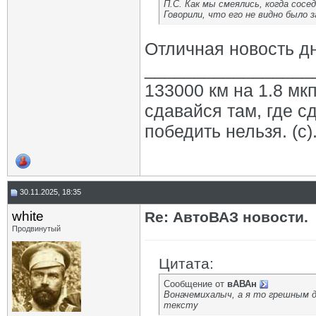
П.С. Как мы смеялись, когда сосе
Говорили, что его не видно было з
Отличная новость д
_________________
133000 км на 1.8 мкп
сдавайся там, где с
победить нельзя. (с)
30.11.2025, 18:35
white
Re: АвтоВАЗ новости.
Продвинутый
Цитата:
Сообщение от
вАВАн
Воначемихалыч, а я то грешным де
тексту