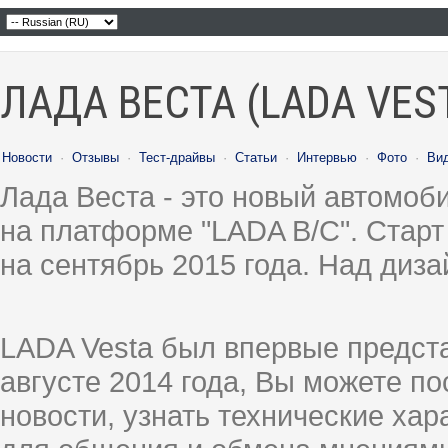
ЛАДА ВЕСТА (LADA VES
Новости
·
Отзывы
·
Тест-драйвы
·
Статьи
·
Интервью
·
Фото
·
Ви
Лада Веста - это новый автомо
на платформе "LADA B/C". Старт
на сентябрь 2015 года. Над диз
LADA Vesta был впервые предст
августе 2014 года, Вы можете п
новости, узнать технические ха