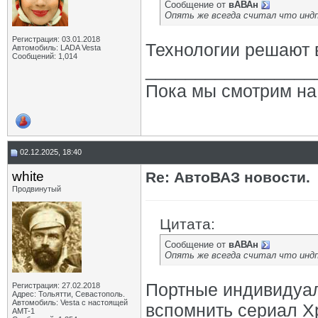
Сообщение от
вАВАн
Опять же всегда считал что инд
Регистрация: 03.01.2018
Технологии решают 
Автомобиль: LADA Vesta
Сообщений: 1,014
_________________
Пока мы смотрим на 
02.12.2025, 18:40
white
Re: АвтоВАЗ новости.
Продвинутый
Цитата:
Сообщение от
вАВАн
Опять же всегда считал что инд
Портные индивидуаль
Регистрация: 27.02.2018
Адрес: Тольятти, Севастополь.
Автомобиль: Vesta с настоящей
вспомнить сериал Х
AMT-1