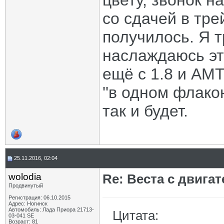
цвету, звонок н
со сдачей в тре
получилось. Я т
наслаждаюсь эт
ещё с 1.8 и АМ
''в одном флако
так и будет.
25.11.2016, 02:04
wolodia
Re: Веста с двигат
Продвинутый
Регистрация: 06.10.2015
Адрес: Ногинск
Автомобиль: Лада Приора 21713-
Цитата:
03-041 SE
Возраст: 81