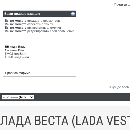
«
Предыдущ
Ваши права в разделе
Вы
не можете
создавать новые темы
Вы
не можете
отвечать в темах
Вы
не можете
прикреплять вложения
Вы
не можете
редактировать свои сообщения
BB коды
Вкл.
Смайлы
Вкл.
[IMG]
код
Вкл.
HTML код
Выкл.
Правила форума
Текущее врем
ЛАДА ВЕСТА (LADA VES