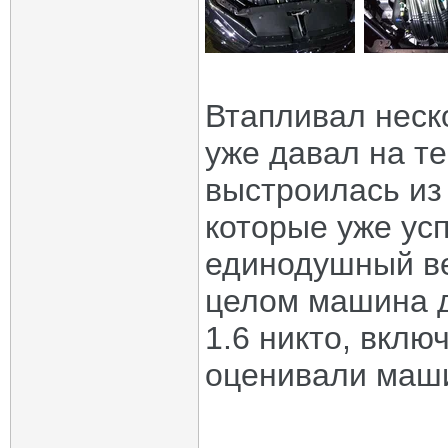
Втапливал неск
уже давал на те
выстроилась из
которые уже ус
единодушный ве
целом машина д
1.6 никто, вклю
оценивали маши