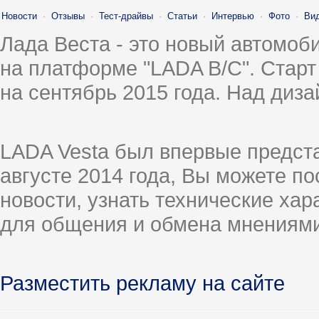
Новости
·
Отзывы
·
Тест-драйвы
·
Статьи
·
Интервью
·
Фото
·
Ви
Лада Веста - это новый автомо
на платформе "LADA B/C". Старт
на сентябрь 2015 года. Над диз
LADA Vesta был впервые предст
августе 2014 года, Вы можете п
новости, узнать технические ха
для общения и обмена мнениями
Разместить рекламу на сайте