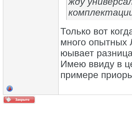
жду универса
комплектации
Только вот когд
много опытных 
юывает разница
Имею ввиду в ц
примере приор