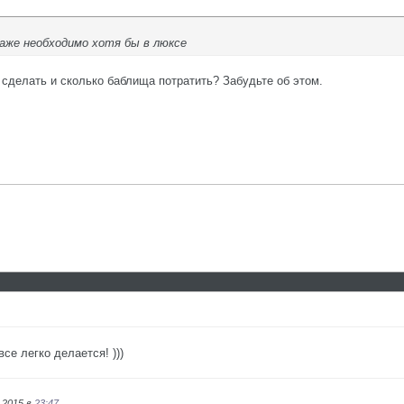
аже необходимо хотя бы в люксе
 сделать и сколько баблища потратить? Забудьте об этом.
все легко делается! )))
.2015 в
23:47
.