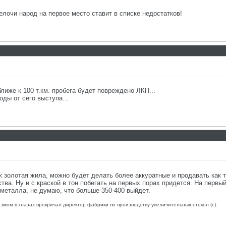
елочи народ на первое место ставит в списке недостатков!
лиже к 100 т.км. пробега будет повреждено ЛКП...
оды от сего выступа...
 золотая жила, можно будет делать более аккуратные и продавать как т
тва. Ну и с краской в тон побегать на первых порах придется. На первы
металла, не думаю, что больше 350-400 выйдет.
азмом в глазах прокричал директор фабрики по производству увеличительных стекол (с).