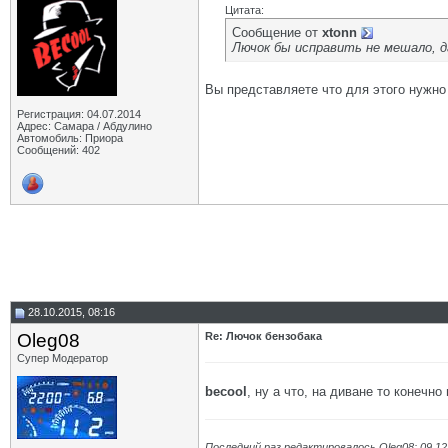
Цитата:
Сообщение от
xtonn
Лючок бы исправить не мешало, д
Вы представляете что для этого нужно
Регистрация: 04.07.2014
Адрес: Самара / Абдулино
Автомобиль: Приора
Сообщений: 402
28.10.2015, 08:16
Oleg08
Re: Лючок бензобака
Супер Модератор
becool
, ну а что, на диване то конечно 
Последний раз редактировалось Oleg08; 09.12