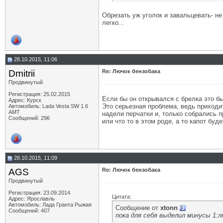
Обрезать уж уголок и завальцевать- не
легко...
28.10.2015, 11:06
Dmitrii
Re: Лючок бензобака
Продвинутый
Регистрация: 25.02.2015
Если бы он открывался с брелка это б
Адрес: Курск
Это серьезная проблема, ведь приходи
Автомобиль: Lada Vesta SW 1.6
АМТ
надели перчатки и, только собрались п
Сообщений: 296
или что то в этом роде, а то капот буд
28.10.2015, 11:09
AGS
Re: Лючок бензобака
Продвинутый
Регистрация: 23.09.2014
Цитата:
Адрес: Ярославль
Автомобиль: Лада Гранта Рыжая
Сообщение от
xtonn
Сообщений: 407
пока для себя выделил минусы 1:л