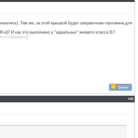
мазались). Там же, за этой крышкой будет заправочная горловина для
80-е)? И как это выполнено у "идеальных" иноавто класса Б?
 и открывать))
#
35