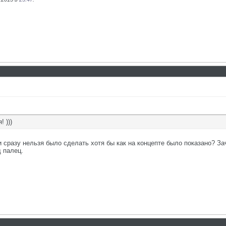
 )))
и сразу нельзя было сделать хотя бы как на концепте было показано? З
д палец.