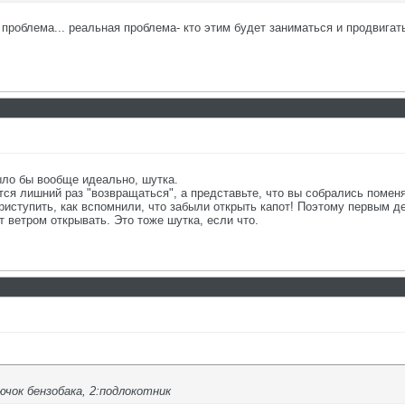
 проблема... реальная проблема- кто этим будет заниматься и продвигать
ыло бы вообще идеально, шутка.
тся лишний раз "возвращаться", а представьте, что вы собрались поме
риступить, как вспомнили, что забыли открыть капот! Поэтому первым д
ет ветром открывать. Это тоже шутка, если что.
ючок бензобака, 2:подлокотник