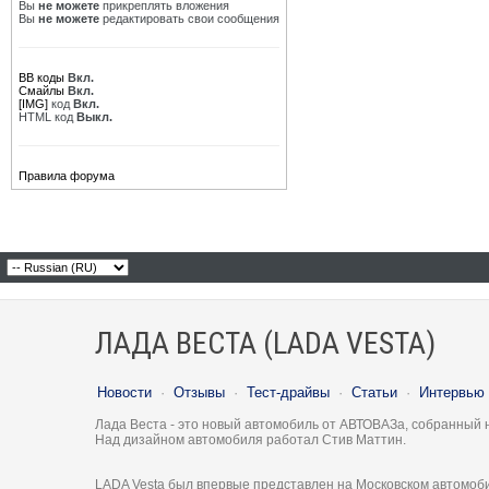
Вы
не можете
прикреплять вложения
Вы
не можете
редактировать свои сообщения
BB коды
Вкл.
Смайлы
Вкл.
[IMG]
код
Вкл.
HTML код
Выкл.
Правила форума
ЛАДА ВЕСТА (LADA VESTA)
Новости
·
Отзывы
·
Тест-драйвы
·
Статьи
·
Интервью
Лада Веста - это новый автомобиль от АВТОВАЗа, собранный 
Над дизайном автомобиля работал Стив Маттин.
LADA Vesta был впервые представлен на Московском автомоби