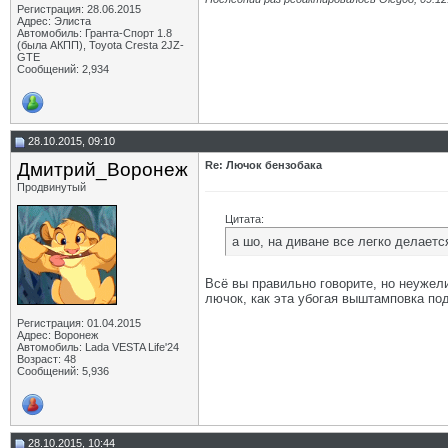
Регистрация: 28.06.2015
Адрес: Элиста
Автомобиль: Гранта-Спорт 1.8
(была АКПП), Toyota Cresta 2JZ-
GTE
Сообщений: 2,934
28.10.2015, 09:10
Дмитрий_Воронеж
Re: Лючок бензобака
Продвинутый
Цитата:
а шо, на диване все легко делается!
Всё вы правильно говорите, но неужел
лючок, как эта убогая выштамповка по
Регистрация: 01.04.2015
Адрес: Воронеж
Автомобиль: Lada VESTA Life'24
Возраст: 48
Сообщений: 5,936
28.10.2015, 10:44