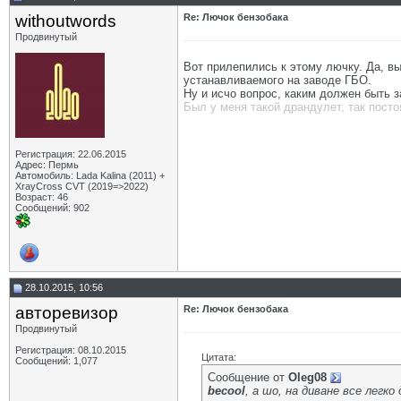
withoutwords
Re: Лючок бензобака
Продвинутый
Вот прилепились к этому лючку. Да, вы
устанавливаемого на заводе ГБО.
Ну и исчо вопрос, каким должен быть з
Был у меня такой драндулет, так пост
Регистрация: 22.06.2015
Адрес: Пермь
Автомобиль: Lada Kalina (2011) +
XrayCross CVT (2019=>2022)
Возраст: 46
Сообщений: 902
28.10.2015, 10:56
авторевизор
Re: Лючок бензобака
Продвинутый
Регистрация: 08.10.2015
Цитата:
Сообщений: 1,077
Сообщение от
Oleg08
becool
, а шо, на диване все легко 