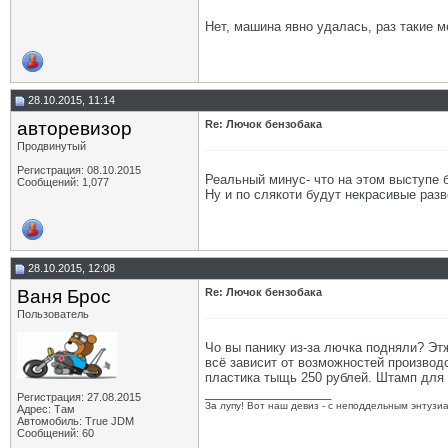
Нет, машина явно удалась, раз такие м
28.10.2015, 11:14
авторевизор
Re: Лючок бензобака
Продвинутый
Регистрация: 08.10.2015
Реальный минус- что на этом выступе б
Сообщений: 1,077
Ну и по слякоти будут некрасивые разв
28.10.2015, 12:08
Ваня Брос
Re: Лючок бензобака
Пользователь
Чо вы панику из-за лючка подняли? Этж
всё зависит от возможностей производс
пластика тыщь 250 рублей. Штамп для 
__________________
Регистрация: 27.08.2015
За лупу! Вот наш девиз - с неподдельным энтузи
Адрес: Там
Автомобиль: True JDM
Сообщений: 60