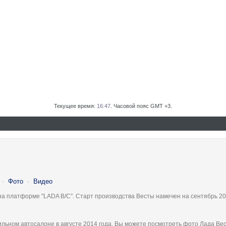
Текущее время:
16:47
. Часовой пояс GMT +3.
·
Фото
·
Видео
на платформе "LADA B/C". Старт производства Весты намечен на сентябрь 20
льном автосалоне в августе 2014 года, Вы можете посмотреть фото Лада Вес