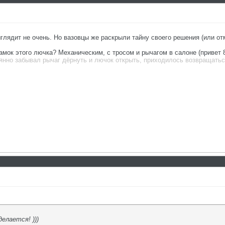
глядит не очень. Но вазовцы же раскрыли тайну своего решения (или от
амок этого лючка? Механическим, с тросом и рычагом в салоне (привет 
оянно забывал рычаг дёрнуть и лючок открыть, приходилось возвращаться
делается! )))