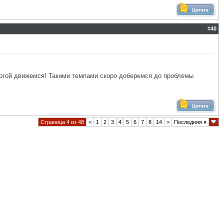
#
40
орогой движемся! Такими темпами скоро доберемся до проблемы
Страница 4 из 48
<
1
2
3
4
5
6
7
8
14
>
Последняя
»