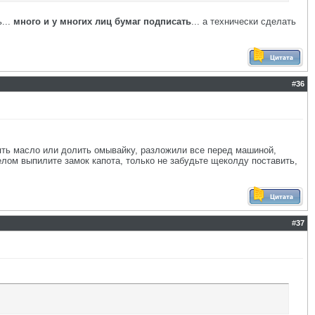
...
много и у многих лиц бумаг подписать
... а технически сделать
#
36
нять масло или долить омывайку, разложили все перед машиной,
елом выпилите замок капота, только не забудьте щеколду поставить,
#
37