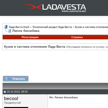
Лада Веста Клуб
>
Технический раздел Лада Веста
>
Кузов и система отоплени
Лючок бензобака
Регистрация
Справка
Кузов и система отопления Лада Веста
Обсуждаем вопросы по кузову, си
28.10.2015, 08:02
becool
Re: Лючок бензобака
Продвинутый