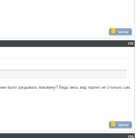
#
33
ачем было уродовать боковину? Ведь весь вид портит не столько сам
#
34