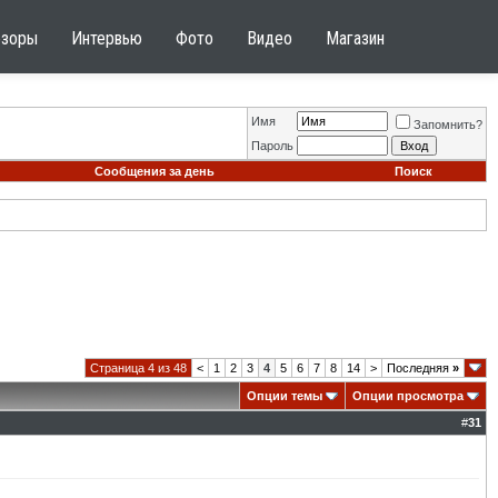
бзоры
Интервью
Фото
Видео
Магазин
Имя
Запомнить?
Пароль
Сообщения за день
Поиск
Страница 4 из 48
<
1
2
3
4
5
6
7
8
14
>
Последняя
»
Опции темы
Опции просмотра
#
31