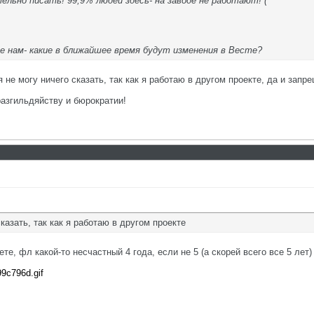
тельно писать! 99,9% людей здесь- на заводе не работают! (
е нам- какие в ближайшее время будут изменения в Весте?
 не могу ничего сказать, так как я работаю в другом проекте, да и запрещ
азгильдяйству и бюрократии!
казать, так как я работаю в другом проекте
е, фл какой-то несчастный 4 года, если не 5 (а скорей всего все 5 лет) 
99c796d.gif