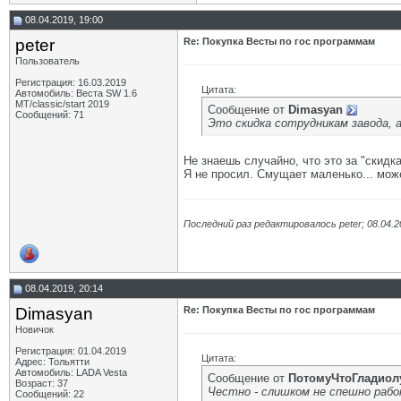
08.04.2019, 19:00
peter
Re: Покупка Весты по гос программам
Пользователь
Регистрация: 16.03.2019
Цитата:
Автомобиль: Веста SW 1.6
МТ/classic/start 2019
Сообщение от
Dimasyan
Сообщений: 71
Это скидка сотрудникам завода, а
Не знаешь случайно, что это за "скидк
Я не просил. Смущает маленько... мож
Последний раз редактировалось peter; 08.04.
08.04.2019, 20:14
Dimasyan
Re: Покупка Весты по гос программам
Новичок
Регистрация: 01.04.2019
Цитата:
Адрес: Тольятти
Автомобиль: LADA Vesta
Сообщение от
ПотомуЧтоГладиол
Возраст: 37
Честно - слишком не спешно работ
Сообщений: 22