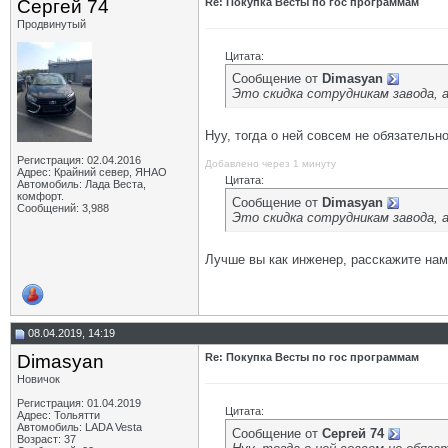
Сергей 74
Re: Покупка Весты по гос программам
Продвинутый
Цитата:
Сообщение от
Dimasyan
Это скидка сотрудникам завода, а
Нуу, тогда о ней совсем не обязательн
Регистрация: 02.04.2016
Добавлено через 1 минуту
Адрес: Крайний север, ЯНАО
Цитата:
Автомобиль: Лада Веста,
комфорт.
Сообщение от
Dimasyan
Сообщений: 3,988
Это скидка сотрудникам завода, а
Лучше вы как инженер, расскажите нам
08.04.2019, 14:19
Dimasyan
Re: Покупка Весты по гос программам
Новичок
Регистрация: 01.04.2019
Цитата:
Адрес: Тольятти
Автомобиль: LADA Vesta
Сообщение от
Сергей 74
Возраст: 37