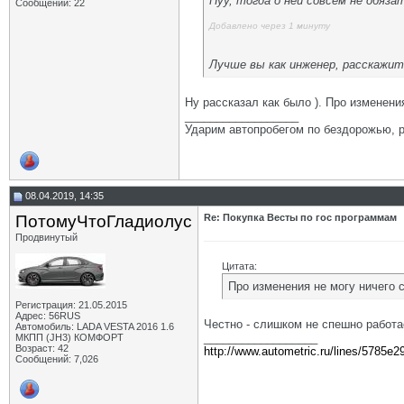
Нуу, тогда о ней совсем не обяза
Сообщений: 22
Добавлено через 1 минуту
Лучше вы как инженер, расскажит
Ну рассказал как было ). Про изменения
__________________
Ударим автопробегом по бездорожью, р
08.04.2019, 14:35
ПотомуЧтоГладиолус
Re: Покупка Весты по гос программам
Продвинутый
Цитата:
Про изменения не могу ничего с
Регистрация: 21.05.2015
Адрес: 56RUS
Честно - слишком не спешно работает
Автомобиль: LADA VESTA 2016 1.6
__________________
МКПП (JH3) КОМФОРТ
Возраст: 42
http://www.autometric.ru/lines/5785e2
Сообщений: 7,026