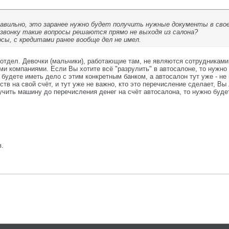
авильно, это заранее нужно будет получить нужные документы в свое
 звонку такие вопросы решаются прямо не выходя из салона?
сы, с кредитами ранее вообще дел не имел.
отдел. Девочки (мальчики), работающие там, не являются сотрудниками 
ми компаниями. Если Вы хотите всё "разрулить" в автосалоне, то нужно
 будете иметь дело с этим конкретным банком, а автосалон тут уже - не
тв на свой счёт, и тут уже не важно, кто это перечисление сделает, Вы
чить машину до перечисления денег на счёт автосалона, то нужно будет 
в.