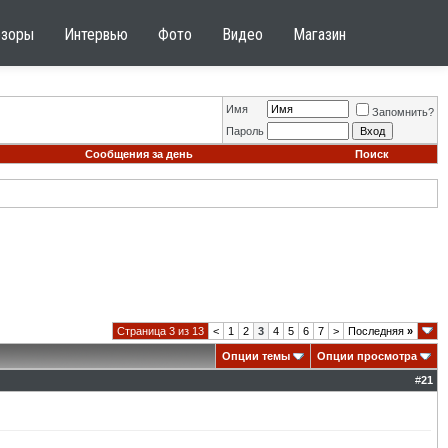
бзоры
Интервью
Фото
Видео
Магазин
Имя
Запомнить?
Пароль
Сообщения за день
Поиск
Страница 3 из 13
<
1
2
3
4
5
6
7
>
Последняя
»
Опции темы
Опции просмотра
#
21