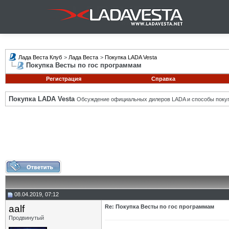
Лада Веста Клуб
>
Лада Веста
>
Покупка LADA Vesta
Покупка Весты по гос программам
Регистрация
Справка
Покупка LADA Vesta
Обсуждение официальных дилеров LADA и способы покуп
08.04.2019, 07:12
aalf
Re: Покупка Весты по гос программам
Продвинутый