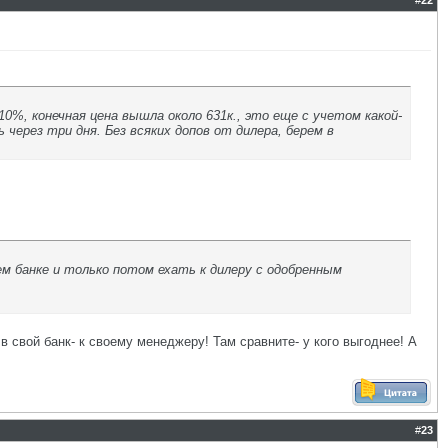
#
22
10%, конечная цена вышла около 631к., это еще с учетом какой-
 через три дня. Без всяких допов от дилера, берем в
м банке и только потом ехать к дилеру с одобренным
в свой банк- к своему менеджеру! Там сравните- у кого выгоднее! А
#
23