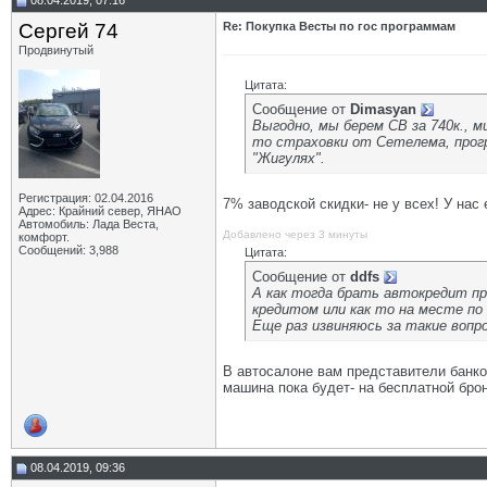
08.04.2019, 07:16
Сергей 74
Re: Покупка Весты по гос программам
Продвинутый
Цитата:
Сообщение от
Dimasyan
Выгодно, мы берем СВ за 740к., м
то страховки от Сетелема, програ
"Жигулях".
Регистрация: 02.04.2016
7% заводской скидки- не у всех! У нас 
Адрес: Крайний север, ЯНАО
Автомобиль: Лада Веста,
Добавлено через 3 минуты
комфорт.
Сообщений: 3,988
Цитата:
Сообщение от
ddfs
А как тогда брать автокредит пр
кредитом или как то на месте по
Еще раз извиняюсь за такие вопро
В автосалоне вам представители банков
машина пока будет- на бесплатной брон
08.04.2019, 09:36