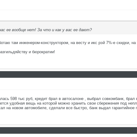
 нас ее вообще нет! За что и как у вас ее дают?
ботаю там инженером-конструктором, на весту и икс рэй 7%-е скидки, на
азгильдяйству и бюрократии!
лась 598 тыс руб, кредит брал в автосалоне , выбрал совкомбанк, брал
ается удобная вещь на которой можно хранить свои сбережения под непл
хал на новом автомобиле, сделали все быстро, банк выдал гарантийное 