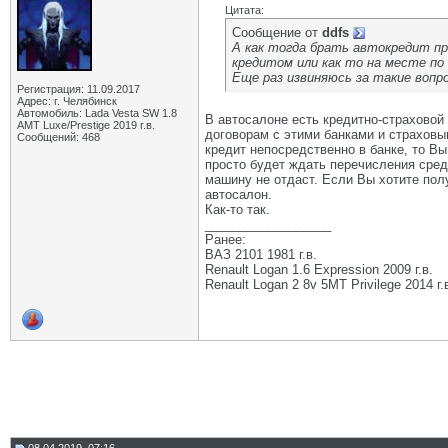
Цитата:
Сообщение от
ddfs
А как тогда брать автокредит пр
кредитом или как то на месте по
Еще раз извиняюсь за такие вопро
Регистрация: 11.09.2017
Адрес: г. Челябинск
Автомобиль: Lada Vesta SW 1.8
В автосалоне есть кредитно-страховой 
АМТ Luxe/Prestige 2019 г.в.
договорам с этими банками и страховы
Сообщений: 468
кредит непосредственно в банке, то Вы
просто будет ждать перечисления средс
машину не отдаст. Если Вы хотите полу
автосалон.
Как-то так.
__________________
Ранее:
ВАЗ 2101 1981 г.в.
Renault Logan 1.6 Expression 2009 г.в.
Renault Logan 2 8v 5МТ Privilege 2014 г.