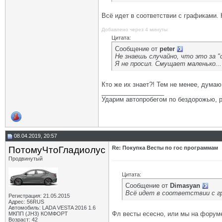
Всё идет в соответствии с графиками. 
Добавлено через 4 минуты
Цитата:
Сообщение от
peter
Не знаешь случайно, что это за "с
Я не просил. Смущает маленько..
Кто же их знает?! Тем не менее, дума
__________________
Ударим автопробегом по бездорожью, р
08.04.2019, 20:57
ПотомуЧтоГладиолус
Re: Покупка Весты по гос программам
Продвинутый
Цитата:
Сообщение от
Dimasyan
Всё идет в соответствии с гр
Регистрация: 21.05.2015
Адрес: 56RUS
Автомобиль: LADA VESTA 2016 1.6
Фл весты есесно, или мы на форуме
МКПП (JH3) КОМФОРТ
Возраст: 42
__________________