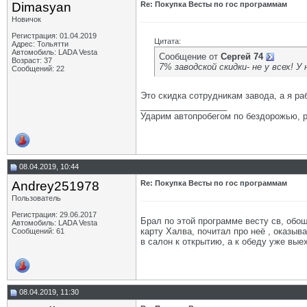
Dimasyan
Re: Покупка Весты по гос программам
Новичок
Регистрация: 01.04.2019
Цитата:
Адрес: Тольятти
Автомобиль: LADA Vesta
Сообщение от
Сергей 74
Возраст: 37
7% заводской скидки- не у всех! У
Сообщений: 22
Это скидка сотрудникам завода, а я ра
__________________
Ударим автопробегом по бездорожью, р
08.04.2019, 10:44
Andrey251978
Re: Покупка Весты по гос программам
Пользователь
Регистрация: 29.06.2017
Брал по этой программе весту св, обош
Автомобиль: LADA Vesta
карту Халва, почитал про неё , оказыв
Сообщений: 61
в салон к открытию, а к обеду уже вые
08.04.2019, 11:30