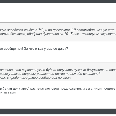
инус заводская скидка в 7%, и по программе 1-й автомобиль минус еще 
мма без каско, одобрили буквально за 10-15 сек., планируем закрывать
ее вообще нет! За что и как у вас ее дают?
авильно, это заранее нужно будет получить нужные документы в свое
 звонку такие вопросы решаются прямо не выходя из салона?
сы, с кредитами ранее вообще дел не имел.
 ( зная цену авто) распечатают свои предложения, и вы с ними поедете 
и за вами!