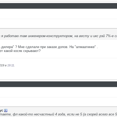
 я работаю там инженером-конструктором, на весту и икс рэй 7%-е ски
а дилера" ? Мне сделали при заказе допов. На "алмаатинке" .
ет какой косяк скрывают?
2019 в
19:11
.
ус
аете, фл какой-то несчастный 4 года, если не 5 (а скорей всего все 