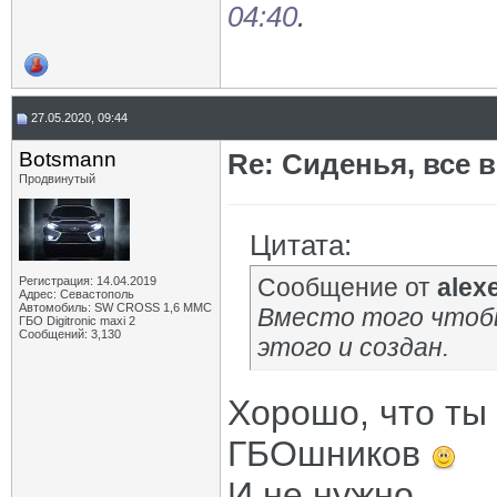
04:40
.
27.05.2020, 09:44
Botsmann
Re: Сиденья, все 
Продвинутый
Цитата:
Сообщение от
alex
Регистрация: 14.04.2019
Адрес: Севастополь
Автомобиль: SW CROSS 1,6 ММС
Вместо того чтобы
ГБО Digitronic maxi 2
Сообщений: 3,130
этого и создан.
Хорошо, что ты
ГБОшников
И не нужно.