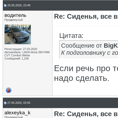
25.05.2020, 23:48
водитель
Re: Сиденья, все 
Продвинутый
Цитата:
Сообщение от
BigK
Регистрация: 27.03.2020
К подголовнику с г
Автомобиль: LADA Vesta SW H4M
CVT Comfort Winter
Сообщений: 1,236
Если речь про т
надо сделать.
27.05.2020, 03:55
alexeyka_k
Re: Сиденья, все 
Продвинутый