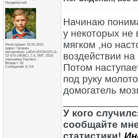
Продвинутый
Начинаю понимат
у некоторых не
мягком ,но нас
Регистрация: 25.05.2015
Адрес: Гагарин
Автомобиль: LADA VESTA GFL11-
воздействии на 
52-070 (ЛЮКС), 1.6, 5МТ, 2018
(прошивка Паулюс)
Возраст: 56
Потом наступае
Сообщений: 8,719
под руку молото
домогатель мозга
_____________
У кого случил
сообщайте мне
статистики!
Ин