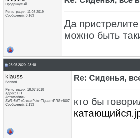
Re: Сиденья, все 
Продвинутый
Регистрация: 11.08.2019
Сообщений: 6,163
Да пристрелите 
можно быть та
25.05.2020, 23:48
klauss
Re: Сиденья, в
Banned
Регистрация: 18.07.2018
Адрес: НН
Автомобиль:
кто бы говор
SW1.6МТ+Creta+Polo+Tiguan+RRS+4007
Сообщений: 2,133
катающийся.j