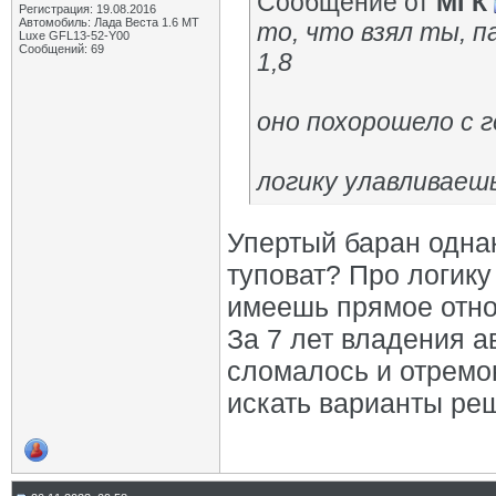
Сообщение от
МГК
Регистрация: 19.08.2016
Автомобиль: Лада Веста 1.6 MT
то, что взял ты, п
Luxe GFL13-52-Y00
Сообщений: 69
1,8
оно похорошело с 
логику улавливаеш
Упертый баран однак
туповат? Про логику
имеешь прямое отно
За 7 лет владения ав
сломалось и отремо
искать варианты реш