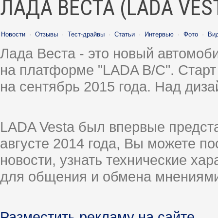
ЛАДА ВЕСТА (LADA VES
Новости
·
Отзывы
·
Тест-драйвы
·
Статьи
·
Интервью
·
Фото
·
Ви
Лада Веста - это новый автомо
на платформе "LADA B/C". Старт
на сентябрь 2015 года. Над диз
LADA Vesta был впервые предст
августе 2014 года, Вы можете п
новости, узнать технические ха
для общения и обмена мнениями
Разместить рекламу на сайте