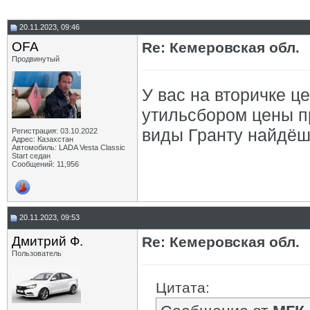
20.11.2023, 09:46
OFA
Re: Кемеровская обл.
Продвинутый
У вас на вторичке ц
утильсбором цены пр
виды Гранту найдёшь
Регистрация: 03.10.2022
Адрес: Казахстан
Автомобиль: LADA Vesta Classic
Start седан
Сообщений: 11,956
20.11.2023, 09:53
Дмитрий Ф.
Re: Кемеровская обл.
Пользователь
Цитата: