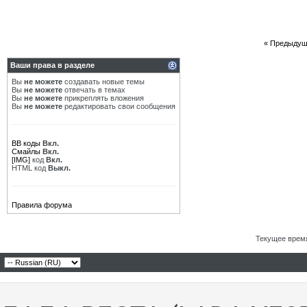
«
Предыдущ
Ваши права в разделе
Вы
не можете
создавать новые темы
Вы
не можете
отвечать в темах
Вы
не можете
прикреплять вложения
Вы
не можете
редактировать свои сообщения
BB коды
Вкл.
Смайлы
Вкл.
[IMG]
код
Вкл.
HTML код
Выкл.
Правила форума
Текущее врем