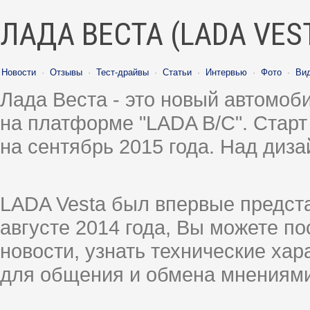
ЛАДА ВЕСТА (LADA VES
Новости
·
Отзывы
·
Тест-драйвы
·
Статьи
·
Интервью
·
Фото
·
Ви
Лада Веста - это новый автомо
на платформе "LADA B/C". Старт
на сентябрь 2015 года. Над диз
LADA Vesta был впервые предст
августе 2014 года, Вы можете п
новости, узнать технические ха
для общения и обмена мнениями