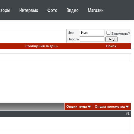
бзоры
Интервью
Фото
Видео
Магазин
Имя
Запомнить?
Пароль
Сообщения за день
Поиск
Опции темы
Опции просмотра
#
1