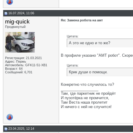
16.07.2024, 11:06
mig-quick
Re: Замена робота на амт
Продвинутый
Цитата:
А это не одно и то же?
В профиле указано "АМТ робот". Скоре
Регистрация: 21.03.2021
Адрес: Пермь
Автомобиль: GFK11-51-ХВ1
Цитата:
Возраст: 64
Крик души о помощи.
Сообщений: 6,701
Конкретно что случилось то?
__________________
Там, где паркетник не пройдёт
И пузотёрка не промчится,
Там Веста наша пролетит
И ничего с ней не случится!
23.04.2025, 12:14