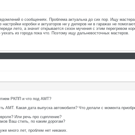
ведомлений о сообщениях. Проблема актуальна до сих пор. Ищу мастер
 настройки коробки и актуаторов ни у дилеров ни в гаражах не помогаю
переди лето, а значит открывается сезон мучения с этим перегревом коро
о уехать из города пока что. Поэтому ищу дальневосточных мастеров.
нятием РКПП и что под АМТ?
сть АМТ. Какая дата выпуска автомобиля? Что делали с момента приобр
вроле? Или речь про сцепление?
аков Ваш стиль, по каким дорогам?
 уже много лет, проблем нет никаких.