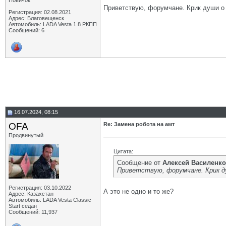
Новичок
Приветствую, форумчане. Крик души о 
Регистрация: 02.08.2021
Адрес: Благовещенск
Автомобиль: LADA Vesta 1.8 РКПП
Сообщений: 6
16.07.2024, 08:15
OFA
Re: Замена робота на амт
Продвинутый
Цитата:
Сообщение от
Алексей Василенко
Приветствую, форумчане. Крик д
Регистрация: 03.10.2022
А это не одно и то же?
Адрес: Казахстан
Автомобиль: LADA Vesta Classic
Start седан
Сообщений: 11,937