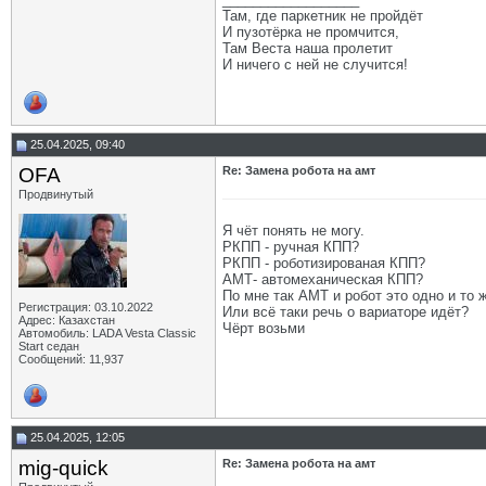
Там, где паркетник не пройдёт
И пузотёрка не промчится,
Там Веста наша пролетит
И ничего с ней не случится!
25.04.2025, 09:40
OFA
Re: Замена робота на амт
Продвинутый
Я чёт понять не могу.
РКПП - ручная КПП?
РКПП - роботизированая КПП?
АМТ- автомеханическая КПП?
По мне так АМТ и робот это одно и то 
Регистрация: 03.10.2022
Или всё таки речь о вариаторе идёт?
Адрес: Казахстан
Чёрт возьми
Автомобиль: LADA Vesta Classic
Start седан
Сообщений: 11,937
25.04.2025, 12:05
mig-quick
Re: Замена робота на амт