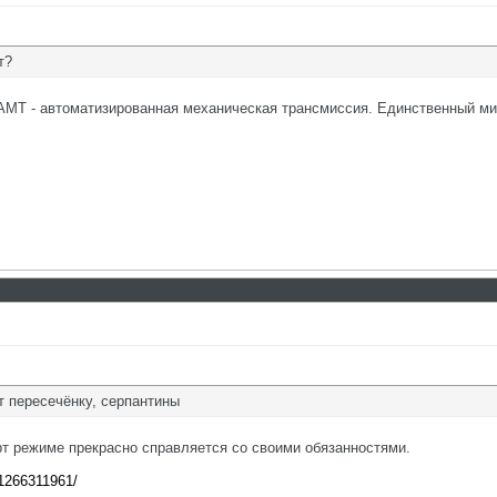
т?
 АМТ - автоматизированная механическая трансмиссия. Единственный ми
 пересечёнку, серпантины
орт режиме прекрасно справляется со своими обязанностями.
81266311961/