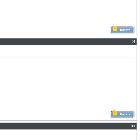
#
6
#
7