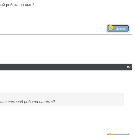
ой робота на амт?
#
2
тся заменой робота на амт?