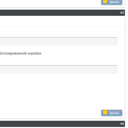
#
3
ботизированной коробки.
#
4