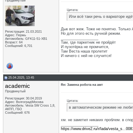
Продвинутый
Цитата:
Или всё таки речь о вариаторе идё
Дык вот жеж. Тоже не понятно. Только
Регистрация: 21.03.2021
Но для этого есть ручной режим.
Адрес: Пермь
__________________
Автомобиль: GFK11-51-ХВ1
Там, где паркетник не пройдёт
Возраст: 64
Сообщений: 6,701
И пузотёрка не промчится,
Там Веста наша пролетит
И ничего с ней не случится!
25.04.2025, 13:45
academic
Re: Замена робота на амт
Продвинутый
Регистрация: 30.04.2019
Цитата:
Адрес: Волгоград\Москва
Автомобиль: Vesta SW Cross 1,8,
в автоматическом режиме не любит
АКПП, ГБО
Сообщений: 676
хм. не заметил никаких проблем. в сп
__________________
https://www.drive2.ru/r/lada/vesta_s...00