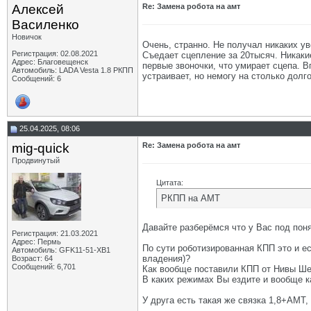
Алексей
Re: Замена робота на амт
Василенко
Новичок
Очень, странно. Не получал никаких у
Регистрация: 02.08.2021
Съедает сцепление за 20тысяч. Никакие
Адрес: Благовещенск
первые звоночки, что умирает сцепа. В
Автомобиль: LADA Vesta 1.8 РКПП
устраивает, но немогу на столько долг
Сообщений: 6
25.04.2025, 08:06
mig-quick
Re: Замена робота на амт
Продвинутый
Цитата:
РКПП на АМТ
Давайте разберёмся что у Вас под по
Регистрация: 21.03.2021
Адрес: Пермь
По сути роботизированная КПП это и е
Автомобиль: GFK11-51-ХВ1
владения)?
Возраст: 64
Сообщений: 6,701
Как вообще поставили КПП от Нивы Ше
В каких режимах Вы ездите и вообще к
У друга есть такая же связка 1,8+АМТ,
__________________