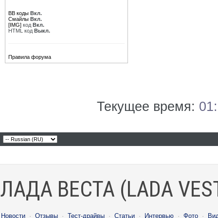
BB коды
Вкл.
Смайлы
Вкл.
[IMG]
код
Вкл.
HTML код
Выкл.
Правила форума
Текущее время:
01
ЛАДА ВЕСТА (LADA VES
Новости
·
Отзывы
·
Тест-драйвы
·
Статьи
·
Интервью
·
Фото
·
Ви