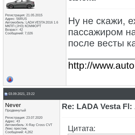
Регистрация: 21.05.2015
Ну не скажи, е
Адрес: 56RUS
Автомобиль: LADA VESTA 2016 1.6
МКПП (JH3) КОМФОРТ
пассажиром на
Возраст: 42
Сообщений: 7,026
после весты к
____________
http://www.auto
03.09.2021, 23:22
Never
Re: LADA Vesta Fl
Продвинутый
Регистрация: 23.07.2020
Адрес: 43
Автомобиль: X-Ray Cross CVT
Цитата:
Люкс престиж.
Сообщений: 4,262