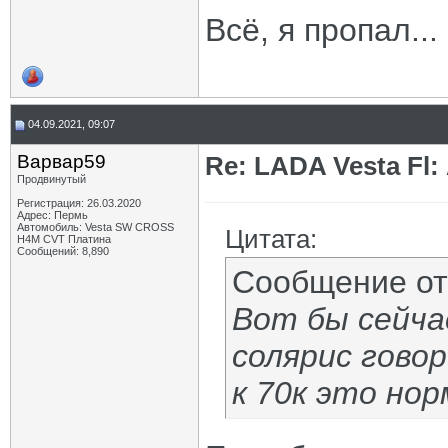
Всё, я пропал...
04.09.2021, 09:07
Варвар59
Re: LADA Vesta Fl
Продвинутый
Регистрация: 26.03.2020
Адрес: Пермь
Автомобиль: Vesta SW CROSS
Цитата:
H4M CVT Платина
Сообщений: 8,890
Сообщение о
Вот бы сейча
солярис гово
к 70к это нор