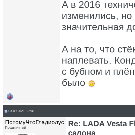
А в 2016 техни
изменились, но
значительная до
А на то, что ст
наплевать. Конд
с бубном и плён
было
03.09.2021, 22:41
ПотомуЧтоГладиолус
Re: LADA Vesta 
Продвинутый
салона