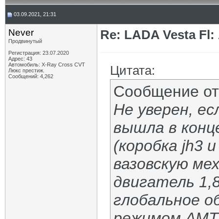
03.09.2021, 21:31
Never
Re: LADA Vesta Fl
Продвинутый
Регистрация: 23.07.2020
Адрес: 43
Автомобиль: X-Ray Cross CVT
Цитата:
Люкс престиж.
Сообщений: 4,262
Сообщение о
Не уверен, е
вышла в конц
(коробка jh3 
вазовскую мех
двигатель 1,
глобальное о
режимом АМТ 