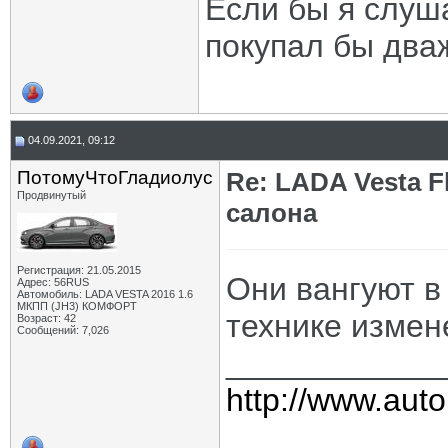
Если бы я слуш
покупал бы два
04.09.2021, 09:12
ПотомуЧтоГладиолус
Re: LADA Vesta 
Продвинутый
салона
Регистрация: 21.05.2015
Они вангуют в
Адрес: 56RUS
Автомобиль: LADA VESTA 2016 1.6
МКПП (JH3) КОМФОРТ
технике измене
Возраст: 42
Сообщений: 7,026
____________
http://www.auto