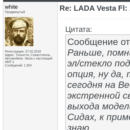
white
Re: LADA Vesta Fl
Продвинутый
Цитата:
Сообщение о
Раньше, помн
Регистрация: 27.02.2018
Адрес: Тольятти, Севастополь.
Автомобиль: Vesta с настоящей
эл/стекло по
AMT-1
Сообщений: 1,354
опция, ну да, 
сегодня на В
экстренной с
выхода модели
Сидах, к прим
знаю.