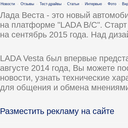
Новости
·
Отзывы
·
Тест-драйвы
·
Статьи
·
Интервью
·
Фото
·
Ви
Лада Веста - это новый автомо
на платформе "LADA B/C". Старт
на сентябрь 2015 года. Над диз
LADA Vesta был впервые предст
августе 2014 года, Вы можете п
новости, узнать технические ха
для общения и обмена мнениями
Разместить рекламу на сайте