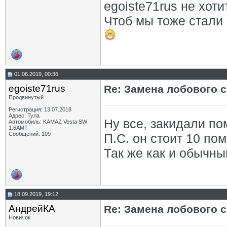
egoiste71rus не хот
Чтоб мы тоже стали
01.06.2019, 00:36
egoiste71rus
Re: Замена лобового ст
Продвинутый
Регистрация: 13.07.2018
Адрес: Тула
Ну все, закидали п
Автомобиль: KAMAZ Vesta SW
1.6AMT
Сообщений: 109
П.С. он стоит 10 по
Так же как и обычный
18.09.2019, 19:12
АндрейКА
Re: Замена лобового ст
Новичок