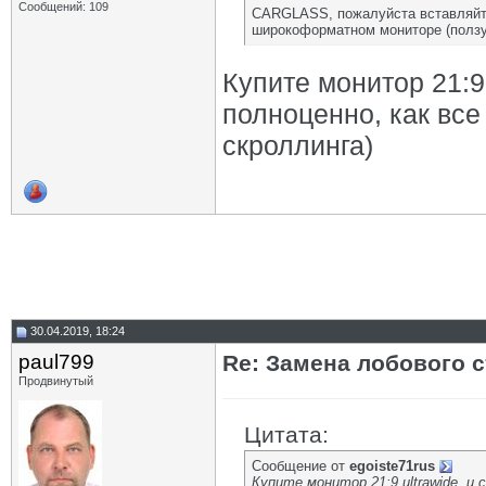
Сообщений: 109
CARGLASS, пожалуйста вставляйте 
широкоформатном мониторе (ползун
Купите монитор 21:9
полноценно, как все
скроллинга)
30.04.2019, 18:24
paul799
Re: Замена лобового ст
Продвинутый
Цитата:
Сообщение от
egoiste71rus
Купите монитор 21:9 ultrawide, и