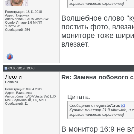
горизонтального скроллинга)
Регистрация: 18.11.2018
Адрес: Воронеж
Волшебное слово "к
Автомобиль: LADA Vesta SW
Comfort/Image 1,6 МКПП
постить фото, влез
"Платина"
Сообщений: 254
мониторе тоже шири
влезает.
09.05.2019, 19:48
Леоли
Re: Замена лобового ст
Новичок
Регистрация: 09.04.2019
Адрес: Балашиха
Цитата:
Автомобиль: LADA Vesta SW, LUX
MM, Ледниковый, 1.6, МКП
Сообщений: 11
Сообщение от
egoiste71rus
Купите монитор 21:9 ultrawide, и
горизонтального скроллинга)
В монитор 16:9 не в