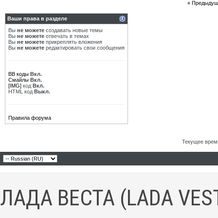
«
Предыдущ
Ваши права в разделе
Вы
не можете
создавать новые темы
Вы
не можете
отвечать в темах
Вы
не можете
прикреплять вложения
Вы
не можете
редактировать свои сообщения
BB коды
Вкл.
Смайлы
Вкл.
[IMG]
код
Вкл.
HTML код
Выкл.
Правила форума
Текущее врем
ЛАДА ВЕСТА (LADA VES