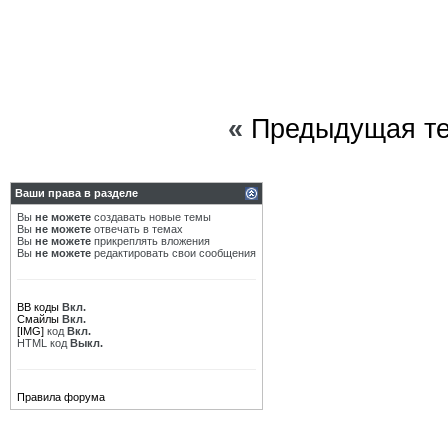
«
Предыдущая т
Ваши права в разделе
Вы
не можете
создавать новые темы
Вы
не можете
отвечать в темах
Вы
не можете
прикреплять вложения
Вы
не можете
редактировать свои сообщения
BB коды
Вкл.
Смайлы
Вкл.
[IMG]
код
Вкл.
HTML код
Выкл.
Правила форума