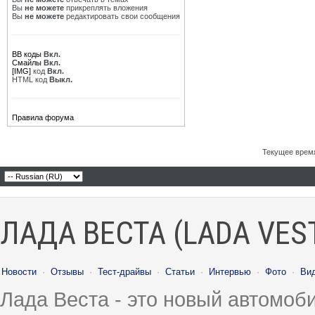
Вы
не можете
прикреплять вложения
Вы
не можете
редактировать свои сообщения
BB коды
Вкл.
Смайлы
Вкл.
[IMG]
код
Вкл.
HTML код
Выкл.
Правила форума
Текущее врем
ЛАДА ВЕСТА (LADA VES
Новости
·
Отзывы
·
Тест-драйвы
·
Статьи
·
Интервью
·
Фото
·
Ви
Лада Веста - это новый автомо