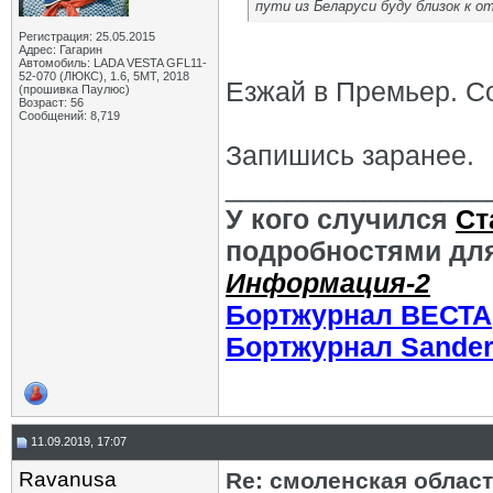
пути из Беларуси буду близок к о
Регистрация: 25.05.2015
Адрес: Гагарин
Автомобиль: LADA VESTA GFL11-
52-070 (ЛЮКС), 1.6, 5МТ, 2018
Езжай в Премьер. С
(прошивка Паулюс)
Возраст: 56
Сообщений: 8,719
Запишись заранее.
_________________
У кого случился
Ст
подробностями для
Информация-2
Бортжурнал ВЕСТА
Бортжурнал Sande
11.09.2019, 17:07
Ravanusa
Re: смоленская облас