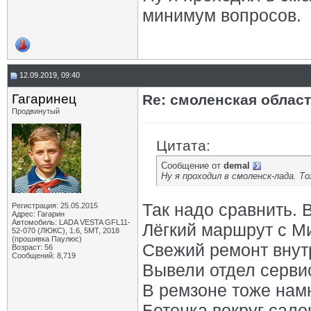
минимум вопросов.
12.09.2019, 09:40
Гагаринец
Re: смоленская облас
Продвинутый
Цитата:
Сообщение от
demal
Ну я проходил в смоленск-лада. 
Так надо сравнить. 
Регистрация: 25.05.2015
Адрес: Гагарин
Автомобиль: LADA VESTA GFL11-
Лёгкий маршрут с Ми
52-070 (ЛЮКС), 1.6, 5МТ, 2018
(прошивка Паулюс)
Свежий ремонт внут
Возраст: 56
Сообщений: 8,719
Вывели отдел сервис
В ремзоне тоже нам
Бетонка вокруг сало