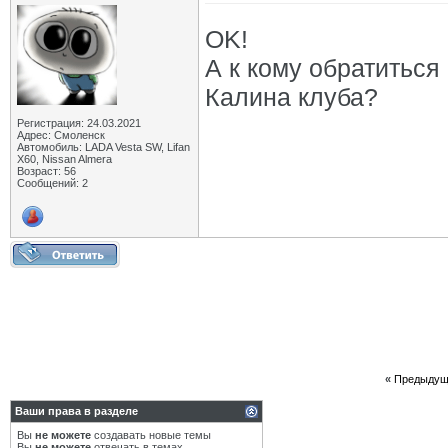
OK!
А к кому обратиться
Калина клуба?
Регистрация: 24.03.2021
Адрес: Смоленск
Автомобиль: LADA Vesta SW, Lifan
X60, Nissan Almera
Возраст: 56
Сообщений: 2
«
Предыдущ
Ваши права в разделе
Вы
не можете
создавать новые темы
Вы
не можете
отвечать в темах