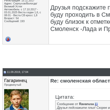
Регистрация: 15.11.2017
Адрес: Серпухов/Вологда/
Друзья подскажите п
Великий Устюг
Автомобиль: с 17.10.2017 -
03.01.2025 Веста седан 1,6, с
буду проходить в См
08.01 - Веста СВ кросс 1,8
Возраст: 54
буду близок к отметк
Сообщений: 193
Смоленск -Лада и П
11.09.2019, 17:04
Гагаринец
Re: смоленская облас
Продвинутый
Цитата:
Сообщение от
Ravanusa
Друзья подскажите плиз! Скорее 