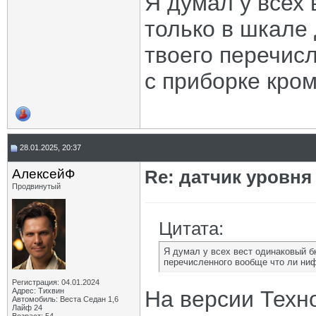
Я думал у всех 
только в шкале 
твоего перечис
с приборке кро
28.01.2025, 20:37
АлексейФ
Re: датчик уровня
Продвинутый
Цитата:
Я думал у всех вест одинаковый бк
перечисленного вообще что ли ниф
Регистрация: 04.01.2024
Адрес: Тихвин
На версии Техн
Автомобиль: Веста Седан 1,6
Лайф 24