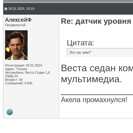
28.01.2025, 19:19
АлексейФ
Re: датчик уровня
Продвинутый
Цитата:
Это на чем?
Веста седан ко
Регистрация: 04.01.2024
Адрес: Тихвин
Автомобиль: Веста Седан 1,6
мультимедиа.
Лайф 24
Возраст: 54
Сообщений: 4,846
_____________
Акела промахнулся!