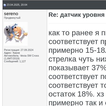
23.04.2025, 20:04
sereno
Re: датчик уровня
Продвинутый
как то ранее я 
соответствует пр
примерно 15-18л
Регистрация: 27.09.2024
Адрес: Киров
Автомобиль: Vesta SW Cross
стрелка чуть н
(1,6МТ/2019)
Сообщений: 1,127
показывает 37%
соответствует п
соответствует т
остаток 18%. хз
примерно так и 