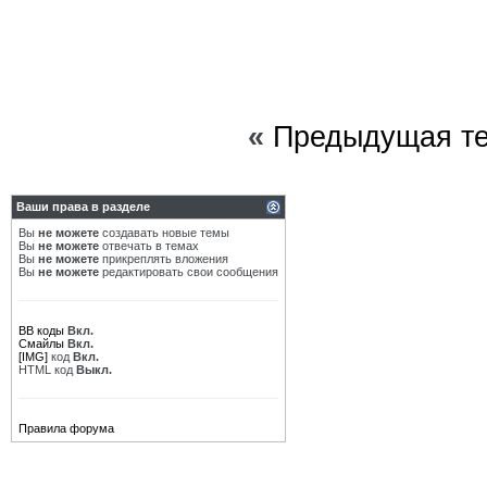
«
Предыдущая т
Ваши права в разделе
Вы
не можете
создавать новые темы
Вы
не можете
отвечать в темах
Вы
не можете
прикреплять вложения
Вы
не можете
редактировать свои сообщения
BB коды
Вкл.
Смайлы
Вкл.
[IMG]
код
Вкл.
HTML код
Выкл.
Правила форума