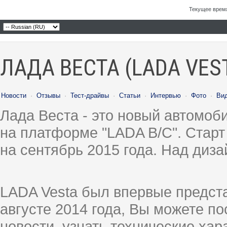
Текущее врем
ЛАДА ВЕСТА (LADA VES
Новости
·
Отзывы
·
Тест-драйвы
·
Статьи
·
Интервью
·
Фото
·
Ви
Лада Веста - это новый автомо
на платформе "LADA B/C". Старт
на сентябрь 2015 года. Над диз
LADA Vesta был впервые предст
августе 2014 года, Вы можете п
новости, узнать технические ха