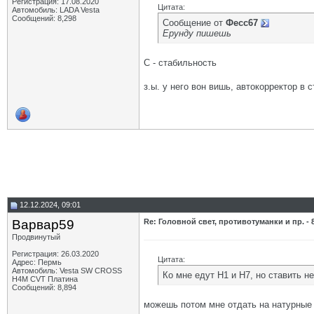
Регистрация: 17.08.2020
Цитата:
Автомобиль: LADA Vesta
Сообщений: 8,298
Сообщение от
Фесс67
Ерунду пишешь
С - стабильность
з.ы. у него вон вишь, автокорректор в 
12.12.2024, 09:01
Варвар59
Re: Головной свет, противотуманки и пр. - 
Продвинутый
Регистрация: 26.03.2020
Цитата:
Адрес: Пермь
Автомобиль: Vesta SW CROSS
Ко мне едут Н1 и Н7, но ставить н
H4M CVT Платина
Сообщений: 8,894
можешь потом мне отдать на натурные