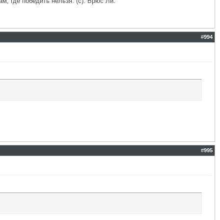
ам, где победить нельзя. (с). Брюс Ли.
#
994
#
995