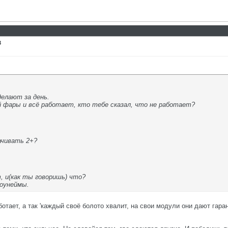
8
делают за день.
фары и всё работает, кто тебе сказал, что не работает?
ачивать 2+?
 и(как ты говоришь) что?
ноунеймы.
ботает, а так 'каждый своё болото хвалит, на свои модули они дают гара