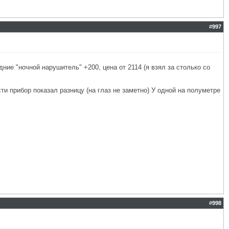
#
997
ние "ночной нарушитель" +200, цена от 2114 (я взял за столько со
сти прибор показал разницу (на глаз не заметно) У одной на полуметре
#
998