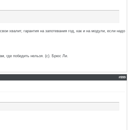
ои хвалит, гарантия на запотевания год, как и на модули, если надо
ам, где победить нельзя. (с). Брюс Ли.
#
999