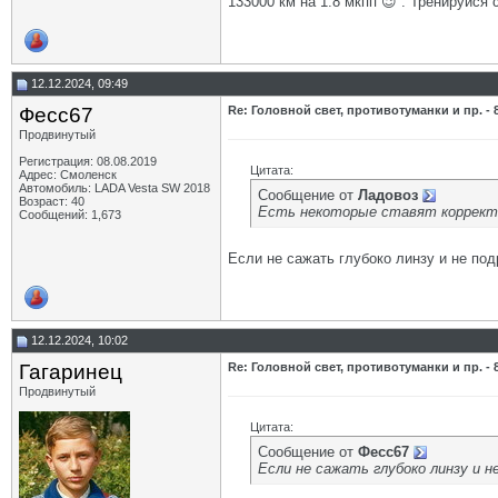
133000 км на 1.8 мкпп 😉 . Тренируйся 
12.12.2024, 09:49
Фесс67
Re: Головной свет, противотуманки и пр. - 
Продвинутый
Регистрация: 08.08.2019
Цитата:
Адрес: Смоленск
Автомобиль: LADA Vesta SW 2018
Сообщение от
Ладовоз
Возраст: 40
Есть некоторые ставят коррект
Сообщений: 1,673
Если не сажать глубоко линзу и не под
12.12.2024, 10:02
Гагаринец
Re: Головной свет, противотуманки и пр. - 
Продвинутый
Цитата:
Сообщение от
Фесс67
Если не сажать глубоко линзу и н