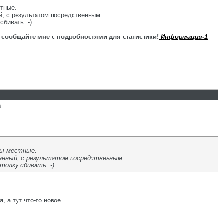
стные.
й, с результатом посредственным.
сбивать :-)
 сообщайте мне с подробностями для статистики!
Информация-1
8
ны местные.
данный, с результатом посредственным.
толку сбивать :-)
я, а тут что-то новое.