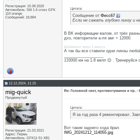
Регистрация: 15.08.2020
Цитата:
Автомобиль: SW 1.6 cross GFK
110 orange
Сообщение от
Фесс67
Сообщений: 18,884
Если не сажать глубоко линзу и н
В ВК информации валом, от трёх разных
дхо, повторители а-ля амг + 12000.
Добавлено через 1 минуту
А так бы все ставили одни линзы любо
__________________
133000 км на 1.8 мкпп 😉 . Тренируйся 
12.12.2024, 11:15
mig-quick
Re: Головной свет, противотуманки и пр. - 
Продвинутый
Цитата:
Я за год раза 4 ремонтировал. Зав
Вот такие заднего хода брал.
Регистрация: 21.03.2021
IMG_20241212_114055.jpg
Адрес: Пермь
Автомобиль: GFK11-51-ХВ1