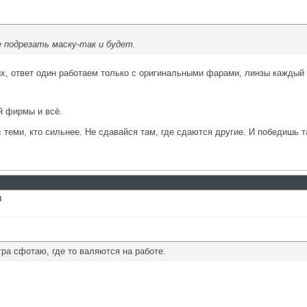
е подрезать маску-так и будет.
, ответ один работаем только с оригинальными фарами, линзы каждый св
й фирмы и всё.
с теми, кто сильнее. Не сдавайся там, где сдаются другие. И победишь т
8
тра сфотаю, где то валяются на работе.