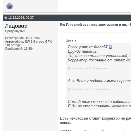
12.12.2024, 09:37
Ладовоз
Re: Головной свет, противотуманки и пр. - 
Продвинутый
Регистрация: 15.08.2020
Цитата:
Автомобиль: SW 1.6 cross GFK
110 orange
Сообщение от
Фесс67
Сообщений: 18,884
Ерунду пишешь.
Те, кто занимается установкой, 
Корректор поставил от штатной 
Добавлено через 1 минуту
А за Весту видишь смысл перепл
Добавлено через 2 минуты
С мтф тоже много кто работает,
Я бы не стал ставить какие-то 
Есть некоторые ставят корректор не ра
описал.
__________________