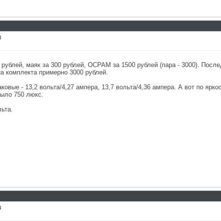
8
ублей, маяк за 300 рублей, ОСРАМ за 1500 рублей (пара - 3000). Послед
на комплекта примерно 3000 рублей.
овые - 13,2 вольта/4,27 ампера, 13,7 вольта/4,36 ампера. А вот по ярко
было 750 люкс.
льта.
8