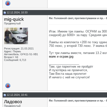
12.12.2024, 10:33
mig-quick
Re: Головной свет, противотуманки и пр. - 
Продвинутый
Итак. Имеем три лампы. ОСРАМ за 300 р
скидкой) до 6000+ за пару. Средняя це
Лампы из комплекта +200 по току одинак
750 люкс, у второй 730 люкс. У маяка 
Регистрация: 21.03.2021
Адрес: Пермь
Тут три лампы вместе, питание 13.2 во
Автомобиль: GFK11-51-ХВ1
маяк и осрам.jpg
Возраст: 64
Сообщений: 6,713
__________________
Там, где паркетник не пройдёт
И пузотёрка не промчится,
Там Веста наша пролетит
И ничего с ней не случится!
12.12.2024, 10:41
Ладовоз
Re: Головной свет, противотуманки и пр. - 
Продвинутый