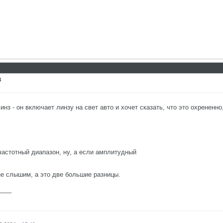
8
нз - он включает линзу на свет авто и хочет сказать, что это охрененн
 частотный диапазон, ну, а если амплитудный
не слышим, а это две большие разницы.
____