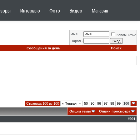
бзоры
Интервью
Фото
Видео
Магазин
Имя
Запомнить?
Пароль
Сообщения за день
Поиск
Страница 100 из 100
«
Первая
<
50
90
96
97
98
99
100
Опции темы
Опции просмотра
#
991