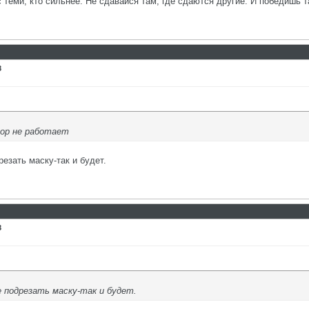
с теми, кто сильнее. Не сдавайся там, где сдаются другие. И победишь т
8
ор не работает
резать маску-так и будет.
8
е подрезать маску-так и будет.