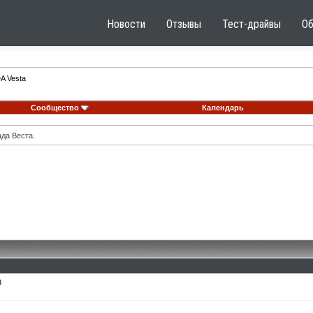
Новости
Отзывы
Тест-драйвы
О
A Vesta
Сообщество
Календарь
ада Веста.
8