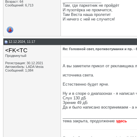
__________________
Возраст: 64
Там, где паркетник не пройдёт
Сообщений: 6,713
И пузотёрка не промчится,
Там Веста наша пролетит
И ничего с ней не случится!
12.12.2024, 11:17
<FK<TC
Re: Головной свет, противотуманки и пр. - 
Продвинутый
Регистрация: 30.12.2021
А вы заметили прикол от рекламщика ли
Автомобиль: LADA Vesta
Сообщений: 1,084
источника света.
Естественно будет ярче.
Ну и в споре о диапазонах - я написал
Слух 130 дБ
Зрение 49 дБ
Да и было написано воспринимаем - а 
__________________________________
тема закрыта, продолжение
здесь