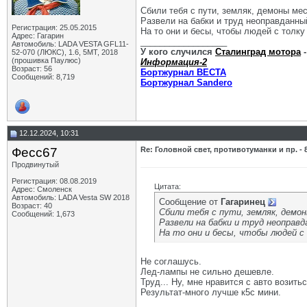
Сбили тебя с пути, земляк, демоны ме
Развели на бабки и труд неоправданны
Регистрация: 25.05.2015
На то они и бесы, чтобы людей с толку 
Адрес: Гагарин
__________________
Автомобиль: LADA VESTA GFL11-
У кого случился
Сталинград мотора
-
52-070 (ЛЮКС), 1.6, 5МТ, 2018
(прошивка Паулюс)
Информация-2
Возраст: 56
Бортжурнал ВЕСТА
Сообщений: 8,719
Бортжурнал Sandero
12.12.2024, 10:31
Фесс67
Re: Головной свет, противотуманки и пр. - 
Продвинутый
Регистрация: 08.08.2019
Цитата:
Адрес: Смоленск
Автомобиль: LADA Vesta SW 2018
Сообщение от
Гагаринец
Возраст: 40
Сбили тебя с пути, земляк, демо
Сообщений: 1,673
Развели на бабки и труд неоправ
На то они и бесы, чтобы людей с 
Не соглашусь.
Лед-лампы не сильно дешевле.
Труд... Ну, мне нравится с авто возитьс
Результат-много лучше к5с мини.