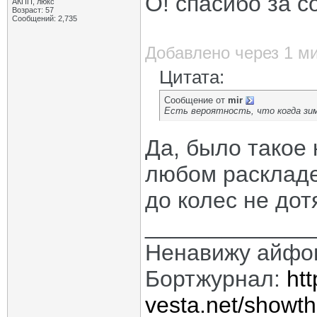
О! спасибо за с
АКПП, люкс
Возраст: 57
Сообщений: 2,735
Добавлено через 1 м
Цитата:
Сообщение от
mir
Есть вероятность, что когда зим
Да, было такое 
любом раскладе
до колес не дот
_____________
Ненавижу айфо
Бортжурнал:
htt
vesta.net/showt