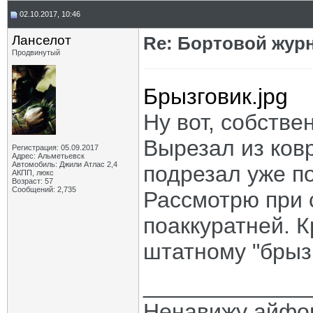
02.10.2017, 10:46
Ланселот
Re: Бортовой жур
Продвинутый
Брызговик.jpg
Ну вот, собствен
Вырезал из ков
Регистрация: 05.09.2017
Адрес: Альметьевск
Автомобиль: Джили Атлас 2,4
подрезал уже по
АКПП, люкс
Возраст: 57
Сообщений: 2,735
Рассмотрю при 
поаккуратней. 
штатному "брызг
_____________
Ненавижу айфо