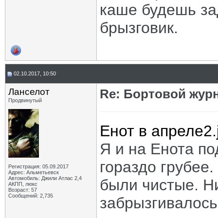
каше будешь за
брызговик.
02.10.2017, 10:50
Ланселот
Re: Бортовой жур
Продвинутый
Енот в апреле2.
Я и на Енота п
гораздо грубее. 
Регистрация: 05.09.2017
Адрес: Альметьевск
Автомобиль: Джили Атлас 2,4
были чистые. Н
АКПП, люкс
Возраст: 57
Сообщений: 2,735
забрызгивалось