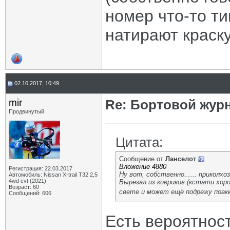
номер что-то т
натирают краску
02.10.2017, 10:49
mir
Re: Бортовой жур
Продвинутый
Цитата:
Сообщение от
Ланселот
Вложение 4880
Регистрация: 22.03.2017
Ну вот, собственно...... приколхоз
Автомобиль: Nissan X-trail Т32 2,5
4wd cvt (2021)
Вырезал из ковриков (кстати хор
Возраст: 60
свете и может ещё подрежу поакк
Сообщений: 606
Есть вероятност