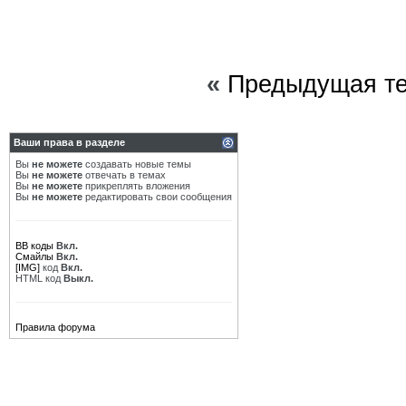
«
Предыдущая т
Ваши права в разделе
Вы
не можете
создавать новые темы
Вы
не можете
отвечать в темах
Вы
не можете
прикреплять вложения
Вы
не можете
редактировать свои сообщения
BB коды
Вкл.
Смайлы
Вкл.
[IMG]
код
Вкл.
HTML код
Выкл.
Правила форума