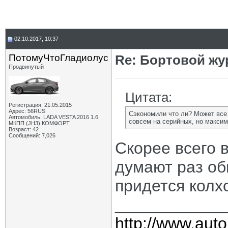
02.10.2017, 10:37
ПотомуЧтоГладиолус
Re: Бортовой жу
Продвинутый
Цитата:
Регистрация: 21.05.2015
Адрес: 56RUS
Сэкономили что ли? Может все 
Автомобиль: LADA VESTA 2016 1.6
совсем на серийных, но максим
МКПП (JH3) КОМФОРТ
Возраст: 42
Сообщений: 7,026
Скорее всего в
думают раз об
придется колх
____________
http://www.auto