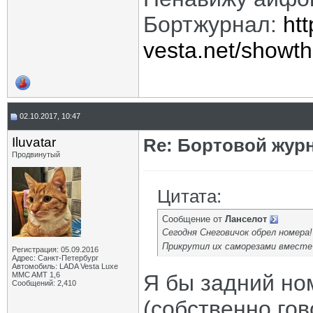
Бортжурнал:
htt
vesta.net/showt
02.10.2017, 10:47
Iluvatar
Re: Бортовой жур
Продвинутый
Цитата:
Сообщение от
Ланселот
Сегодня Снеговичок обрел номера!
Прикрутил их саморезами вместе
Регистрация: 05.09.2016
Адрес: Санкт-Петербург
Автомобиль: LADA Vesta Luxe
MMC AMT 1,6
Я бы задний но
Сообщений: 2,410
(собственно гов