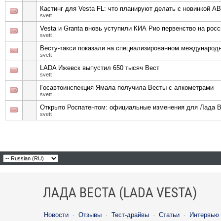
Кастинг для Vesta FL: что планируют делать с новинкой 
svett
Vesta и Granta вновь уступили КИА Рио первенство на рос
svett
Весту-такси показали на специализированном междунаро
svett
LADA Ижевск выпустил 650 тысяч Вест
svett
Госавтоинспекция Ямала получила Весты с алкометрами
svett
Открыто Роспатентом: официальные изменения для Лада В
svett
ЛАДА ВЕСТА (LADA VESTA)
Новости
·
Отзывы
·
Тест-драйвы
·
Статьи
·
Интервью