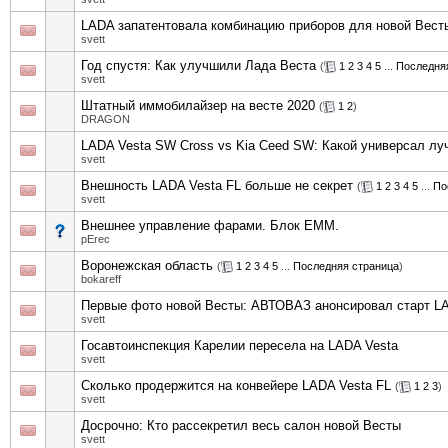
LADA запатентовала комбинацию приборов для новой Вест
svett
Год спустя: Как улучшили Лада Веста
(
1
2
3
4
5
...
Последня
svett
Штатный иммобилайзер на весте 2020
(
1
2
)
DRAGON
LADA Vesta SW Cross vs Kia Ceed SW: Какой универсал лу
svett
Внешность LADA Vesta FL больше не секрет
(
1
2
3
4
5
...
По
svett
Внешнее управление фарами. Блок EMM.
pErec
Воронежская область
(
1
2
3
4
5
...
Последняя страница
)
bokareff
Первые фото новой Весты: АВТОВАЗ анонсировал старт LA
svett
Госавтоинспекция Карелии пересела на LADA Vesta
svett
Сколько продержится на конвейере LADA Vesta FL
(
1
2
3
)
svett
Досрочно: Кто рассекретил весь салон новой Весты
svett