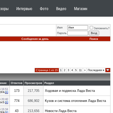
бзоры
Интервью
Фото
Видео
Магазин
Имя
Запомнить?
Пароль
Сообщения за день
Поиск
Страница 1 из 15
1
2
3
4
5
11
>
Последняя
»
ение
Ответов
Просмотров
Раздел
6
16:51
173
217,705
Ходовая и подвеска Лада Веста
OFA
6
20:40
774
686,902
Кузов и система отопления Лада Веста
lexS
6
15:34
43
213,656
Новости Лада Веста
OFA