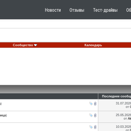
Новости
Отзывы
Тест-драйвы
О
Сообщество
Календарь
Последнее сообщ
31.07.202
а
)
от
25.05.202
ница
)
от
A
10.03.202
от