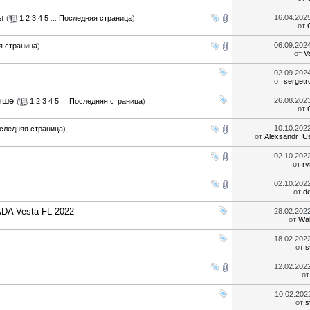
ы
16.04.202
(
1
2
3
4
5
...
Последняя страница
)
от
06.09.202
я страница
)
от
V
02.09.202
от
sergetr
чше
26.08.202
(
1
2
3
4
5
...
Последняя страница
)
от
10.10.202
следняя страница
)
от
Alexsandr_U
02.10.202
от
r
02.10.202
от
d
DA Vesta FL 2022
28.02.202
от
Wal
18.02.202
от
s
12.02.202
о
10.02.20
от
s