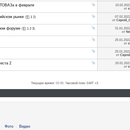
АВТОВАЗа в феврале
10.02.20
от
s
сийском рынке
07.02.202
(
1
2
)
от
Сергей_
дном форуме
31.01.202
(
1
2
3
)
от
Ne
25.01.202
от
s
25.01.202
от
Сергей
еста 2
20.01.20
от
s
Текущее время:
03:45
. Часовой пояс GMT +3.
·
Фото
·
Видео