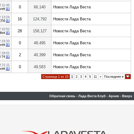
22
11:45
0
66,140
Новости Лада Веста
vett
2
13:24
16
124,792
Новости Лада Веста
СПб
2
10:52
28
158,127
Новости Лада Веста
ibot
2
19:33
0
48,495
Новости Лада Веста
vett
2
18:01
2
40,399
Новости Лада Веста
 74
22
21:11
0
49,583
Новости Лада Веста
vett
Страница 1 из 15
1
2
3
4
5
11
>
Последняя
»
Обратная связь
-
Лада Веста Клуб
-
Архив
-
Вверх