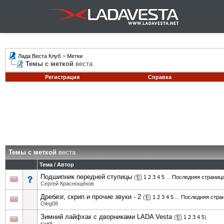
Лада Веста Клуб
>
Метки
Темы с меткой
веста
Регистрация
Справка
Темы с меткой
веста
Тема / Автор
Подшипник передней ступицы
(
1
2
3
4
5
...
Последняя страниц
Сергей Краснощёков
Дребезг, скрип и прочие звуки - 2
(
1
2
3
4
5
...
Последняя стра
Oleg08
Зимний лайфхак с дворниками LADA Vesta
(
1
2
3
4
5
)
svett