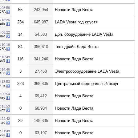
5
03:56
55
243,954
Новости Лада Веста
OFA
4
18:26
234
645,987
LADA Vesta год спустя
adik
4
06:22
14
54,583
Доп. оборудование LADA Vesta
onic
3
10:16
84
386,610
Тест-драйв Лада Веста
OFA
2
16:49
116
341,246
Новости Лада Веста
ssR
2
14:46
3
27,468
Электрооборудование LADA Vesta
vs63
2
13:53
323
368,805
Центральный федеральный округ
ema
2
06:54
4
69,412
Новости Лада Веста
ery
2
15:53
0
60,984
Новости Лада Веста
vett
2
22:42
29
148,835
Новости Лада Веста
т
tsu
22
11:49
0
63,197
Новости Лада Веста
vett