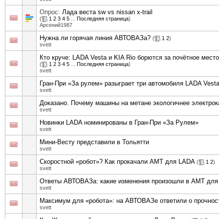
Опрос:
Лада веста sw vs nissan x-trail
(
1
2
3
4
5
...
Последняя страница
)
Арсений1987
Нужна ли горячая линия АВТОВАЗа?
(
1
2
)
svett
Кто круче: LADA Vesta и KIA Rio борются за почётное место
(
1
2
3
4
5
...
Последняя страница
)
svett
Гран-При «За рулем» разыграет три автомобиля LADA Vest
svett
Доказано. Почему машины на метане экологичнее электрок
svett
Новинки LADA номинированы в Гран-При «За Рулем»
svett
Мини-Весту представили в Тольятти
svett
Скоростной «робот»? Как прокачали АМТ для LADA
(
1
2
)
svett
Ответы АВТОВАЗа: какие изменения произошли в АМТ дл
svett
Максимум для «робота»: на АВТОВАЗе ответили о прочно
svett