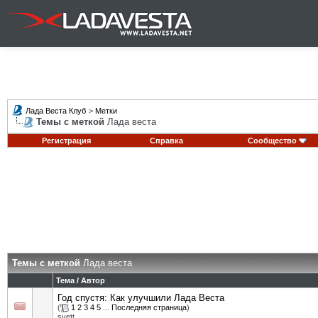
Лада Веста Клуб
>
Метки
Темы с меткой
Лада веста
Регистрация
Справка
Сообщество
Темы с меткой
Лада веста
Тема / Автор
Год спустя: Как улучшили Лада Веста
(
1
2
3
4
5
...
Последняя страница
)
svett