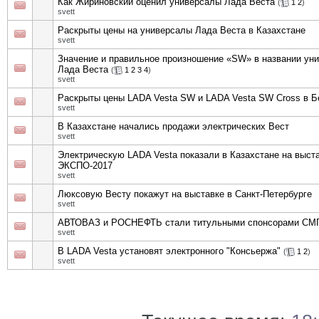
Как Жириновский оценил универсалы Лада Веста
(
1
2
)
svett
Раскрыты цены на универсалы Лада Веста в Казахстане
svett
Значение и правильное произношение «SW» в названии ун
Лада Веста
(
1
2
3
4
)
svett
Раскрыты цены LADA Vesta SW и LADA Vesta SW Cross в Б
svett
В Казахстане начались продажи электрических Вест
svett
Электрическую LADA Vesta показали в Казахстане на выст
ЭКСПО-2017
svett
Люксовую Весту покажут на выставке в Санкт-Петербурге
svett
АВТОВАЗ и РОСНЕФТЬ стали титульными спонсорами СМ
svett
В LADA Vesta установят электронного "Консьержа"
(
1
2
)
svett