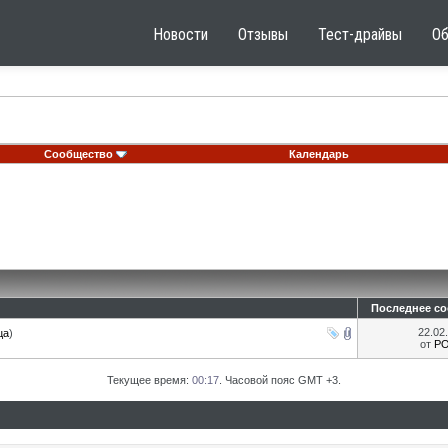
Новости
Отзывы
Тест-драйвы
О
Сообщество
Календарь
Последнее с
22.02
ца
)
от
Р
Текущее время:
00:17
. Часовой пояс GMT +3.