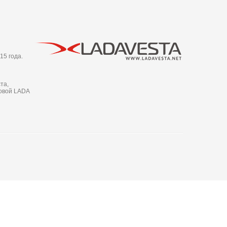
15 года.
та,
новой LADA