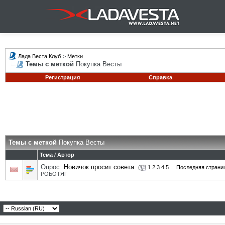
Лада Веста Клуб
>
Метки
Темы с меткой
Покупка Весты
Регистрация
Справка
Темы с меткой
Покупка Весты
Тема / Автор
Опрос:
Новичок просит совета.
(
1
2
3
4
5
...
Последняя страни
РОБОТЯГ