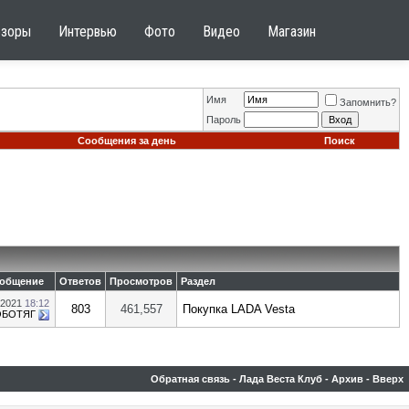
бзоры
Интервью
Фото
Видео
Магазин
Имя
Запомнить?
Пароль
Сообщения за день
Поиск
ообщение
Ответов
Просмотров
Раздел
.2021
18:12
803
461,557
Покупка LADA Vesta
ОБОТЯГ
Обратная связь
-
Лада Веста Клуб
-
Архив
-
Вверх