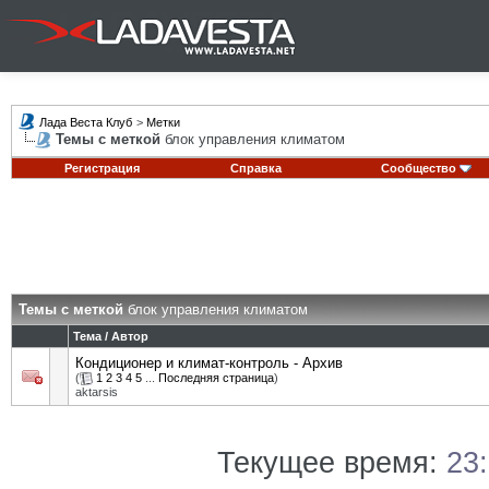
Лада Веста Клуб
>
Метки
Темы с меткой
блок управления климатом
Регистрация
Справка
Сообщество
Темы с меткой
блок управления климатом
Тема / Автор
Кондиционер и климат-контроль - Архив
(
1
2
3
4
5
...
Последняя страница
)
aktarsis
Текущее время:
23