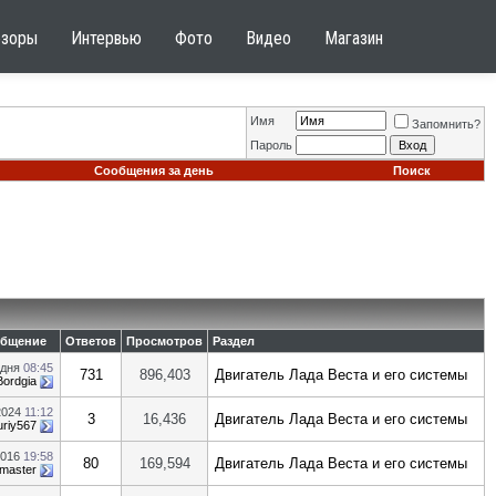
бзоры
Интервью
Фото
Видео
Магазин
Имя
Запомнить?
Пароль
Сообщения за день
Поиск
общение
Ответов
Просмотров
Раздел
одня
08:45
731
896,403
Двигатель Лада Веста и его системы
Bordgia
2024
11:12
3
16,436
Двигатель Лада Веста и его системы
uriy567
2016
19:58
80
169,594
Двигатель Лада Веста и его системы
lmaster