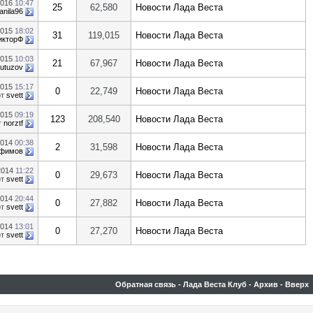
2016
10:47
25
62,580
Новости Лада Веста
anila96
2015
18:02
31
119,015
Новости Лада Веста
икторФ
2015
10:03
21
67,967
Новости Лада Веста
utuzov
2015
15:17
0
22,749
Новости Лада Веста
от
svett
2015
09:19
123
208,540
Новости Лада Веста
т
norztf
2014
00:38
2
31,598
Новости Лада Веста
фимов
2014
11:22
0
29,673
Новости Лада Веста
от
svett
2014
20:44
0
27,882
Новости Лада Веста
от
svett
2014
13:01
0
27,270
Новости Лада Веста
от
svett
Обратная связь
-
Лада Веста Клуб
-
Архив
-
Вверх