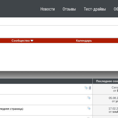
Новости
Отзывы
Тест-драйвы
О
Сообщество
Календарь
Последнее со
Сег
от
05.08.
от
y
17.02.
ледняя страница
)
от
sou