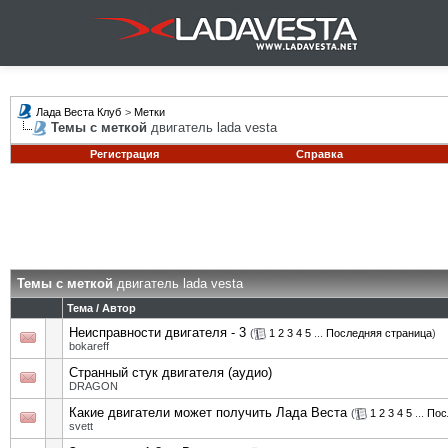
Лада Веста Клуб
>
Метки
Темы с меткой
двигатель lada vesta
Регистрация
Справка
Темы с меткой
двигатель lada vesta
Тема / Автор
Неисправности двигателя - 3
(
1
2
3
4
5
...
Последняя страница
)
bokareff
Странный стук двигателя (аудио)
DRAGON
Какие двигатели может получить Лада Веста
(
1
2
3
4
5
...
Пос
svett