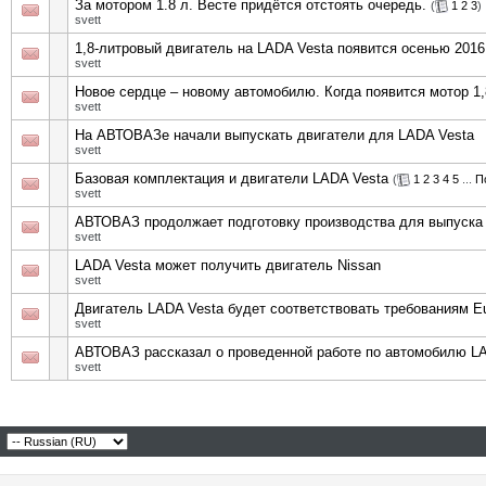
За мотором 1.8 л. Весте придётся отстоять очередь.
(
1
2
3
)
svett
1,8-литровый двигатель на LADA Vesta появится осенью 2016
svett
Новое сердце – новому автомобилю. Когда появится мотор 1,
svett
На АВТОВАЗе начали выпускать двигатели для LADA Vesta
svett
Базовая комплектация и двигатели LADA Vesta
(
1
2
3
4
5
...
П
svett
АВТОВАЗ продолжает подготовку производства для выпуска
svett
LADA Vesta может получить двигатель Nissan
svett
Двигатель LADA Vesta будет соответствовать требованиям Eu
svett
АВТОВАЗ рассказал о проведенной работе по автомобилю L
svett