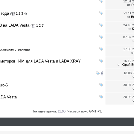
12.01.
от
D
 года
23.11.
(
1
2
3
4
)
от
В
8 на LADA Vesta
24.10.
(
1
2
3
)
от
K
07.07.
17.03.
оследняя страница
)
о
 моторов Н4М для LADA Vesta и LADA XRAY
16.12.
от
Юрий Е
18.08.
ro-6
30.07.
ADA Vesta
20.06.
Текущее время:
11:00
. Часовой пояс GMT +3.