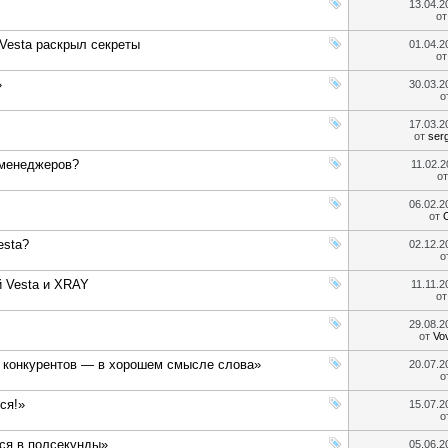
13.04.
о
Vesta раскрыл секреты
01.04.
о
»
30.03.
о
17.03.
от
ser
 менеджеров?
11.02.
о
06.02.
от
esta?
02.12.
о
 Vesta и XRAY
11.11.
о
29.08.
от
Vo
е конкурентов — в хорошем смысле слова»
20.07.
о
ся!»
15.07.
о
ся в полсекунды»
05.06.