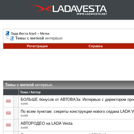
Лада Веста Клуб
>
Метки
Темы с меткой
интервью
Регистрация
Справка
Темы с меткой
интервью
Тема / Автор
БОЛЬШЕ бонусов от АВТОВАЗа: Интервью с директором про
svett
По всем пунктам: секреты конструкции нового седана LADA 
svett
АВТОРОДЕО на LADA Vesta
svett