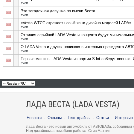
svett
Эта загадочная девушка по имени Веста
svett
«Vesta WTCC отражает новый язык дизайна моделей LADA».
svett
Отличия серийной LADA Vesta и концепта будут минимальны
svett
О LADA Vesta и других новинках в интервью президента АВ
svett
Первые машины LADA Vesta из партии S-lot соберут осенью. 
svett
ЛАДА ВЕСТА (LADA VESTA)
Новости
·
Отзывы
·
Тест-драйвы
·
Статьи
·
Интервью
Лада Веста - это новый автомобиль от АВТОВАЗа, собранный 
Над дизайном автомобиля работал Стив Маттин.