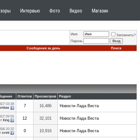
бзоры
Интервью
Фото
Видео
Магазин
Имя
Запомнить?
Пароль
Сообщения за день
Поиск
бщение
Ответов
Просмотров
Раздел
2017
03:38
7
16,486
Новости Лада Веста
ombas
2017
09:55
12
32,101
Новости Лада Веста
от
King
2016
20:32
0
10,916
Новости Лада Веста
т
svett