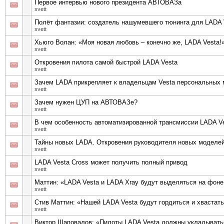
Первое интервью нового президента АВТОВАЗа
svett
Полёт фантазии: создатель нашумевшего тюнинга для LADA 
svett
Хьюго Волан: «Моя новая любовь – конечно же, LADA Vesta!
svett
Откровения пилота самой быстрой LADA Vesta
svett
Зачем LADA прикрепляет к владельцам Vesta персональных
svett
Зачем нужен ЦУП на АВТОВАЗе?
svett
В чем особенность автоматизированной трансмиссии LADA V
svett
Тайны новых LADA. Откровения руководителя новых моделей
svett
LADA Vesta Cross может получить полный привод
svett
Маттин: «LADA Vesta и LADA Xray будут выделяться на фон
svett
Стив Маттин: «Нашей LADA Vesta будут гордиться и хвастать
svett
Виктор Шаповалов: «Пилоты LADA Vesta должны укладывать