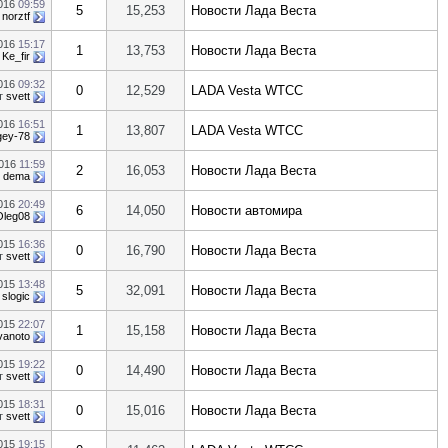
2016
09:59
5
15,253
Новости Лада Веста
т
norztf
2016
15:17
1
13,753
Новости Лада Веста
т
Ke_fir
2016
09:32
0
12,529
LADA Vesta WTCC
т
svett
2016
16:51
1
13,807
LADA Vesta WTCC
gey-78
2016
11:59
2
16,053
Новости Лада Веста
т
dema
2016
20:49
6
14,050
Новости автомира
Oleg08
2015
16:36
0
16,790
Новости Лада Веста
т
svett
2015
13:48
5
32,091
Новости Лада Веста
т
slogic
2015
22:07
1
15,158
Новости Лада Веста
vanoto
2015
19:22
0
14,490
Новости Лада Веста
т
svett
2015
18:31
0
15,016
Новости Лада Веста
т
svett
2015
19:15