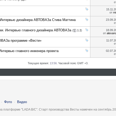
о
15.11.
от
mi
 Интервью дизайнера АВТОВАЗа Стива Маттина
23.09.
о
ми. Интервью главного дизайнера АВТОВАЗа
18.09.
(
1
2
)
от
alexan
ТОВАЗа программе «Вести»
11.07.
о
Интервью главного инженера проекта
02.07.
о
Текущее время:
13:56
. Часовой пояс GMT +3.
·
Фото
·
Видео
на платформе "LADA B/C". Старт производства Весты намечен на сентябрь 20