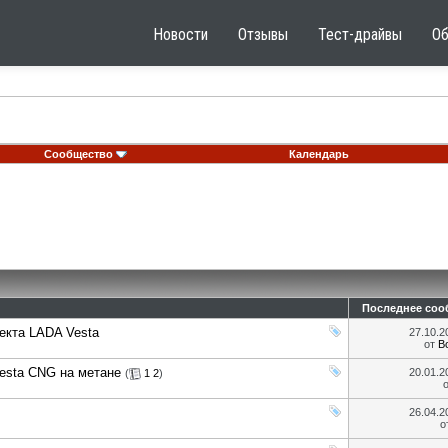
Новости
Отзывы
Тест-драйвы
О
Сообщество
Календарь
Последнее соо
екта LADA Vesta
27.10.
от
B
Vesta CNG на метане
20.01.
(
1
2
)
26.04.
о