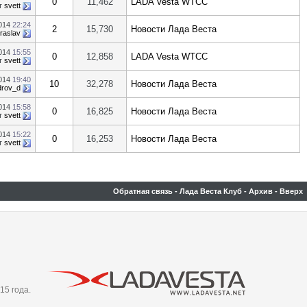
0
11,462
LADA Vesta WTCC
т
svett
2014
22:24
2
15,730
Новости Лада Веста
raslav
2014
15:55
0
12,858
LADA Vesta WTCC
т
svett
2014
19:40
10
32,278
Новости Лада Веста
drov_d
2014
15:58
0
16,825
Новости Лада Веста
т
svett
2014
15:22
0
16,253
Новости Лада Веста
т
svett
Обратная связь
-
Лада Веста Клуб
-
Архив
-
Вверх
15 года.