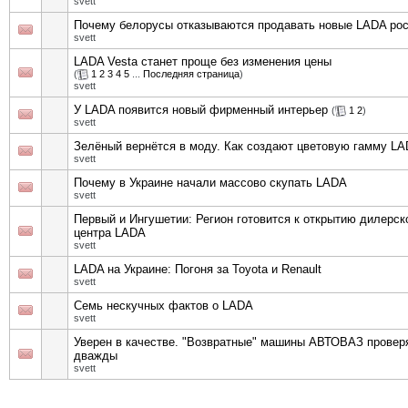
svett
Почему белорусы отказываются продавать новые LADA ро
svett
LADA Vesta станет проще без изменения цены
(
1
2
3
4
5
...
Последняя страница
)
svett
У LADA появится новый фирменный интерьер
(
1
2
)
svett
Зелёный вернётся в моду. Как создают цветовую гамму L
svett
Почему в Украине начали массово скупать LADA
svett
Первый и Ингушетии: Регион готовится к открытию дилерск
центра LADA
svett
LADA на Украине: Погоня за Toyota и Renault
svett
Семь нескучных фактов о LADA
svett
Уверен в качестве. "Возвратные" машины АВТОВАЗ провер
дважды
svett