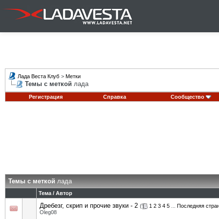
Лада Веста Клуб
>
Метки
Темы с меткой
лада
Регистрация
Справка
Сообщество
Темы с меткой
лада
Тема / Автор
Дребезг, скрип и прочие звуки - 2
(
1
2
3
4
5
...
Последняя стра
Oleg08