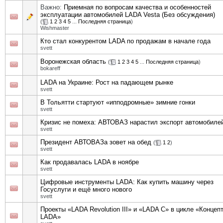
Важно:
Приемная по вопросам качества и особенностей
эксплуатации автомобилей LADA Vesta (Без обсуждения)
(
1
2
3
4
5
...
Последняя страница
)
Wishmaster
Кто стал конкурентом LADA по продажам в начале года
svett
Воронежская область
(
1
2
3
4
5
...
Последняя страница
)
bokareff
LADA на Украине: Рост на падающем рынке
svett
В Тольятти стартуют «ипподромные» зимние гонки
svett
Кризис не помеха: АВТОВАЗ нарастил экспорт автомобиле
svett
Президент АВТОВАЗа зовет на обед
(
1
2
)
svett
Как продавалась LADA в ноябре
svett
Цифровые инструменты LADA: Как купить машину через
Госуслуги и ещё много нового
svett
Проекты «LADA Revolution III» и «LADA С» в цикле «Концеп
LADA»