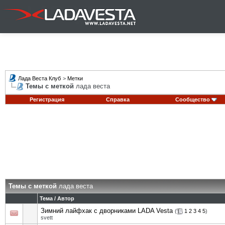
Лада Веста Клуб
>
Метки
Темы с меткой
лада веста
Регистрация
Справка
Сообщество
Темы с меткой
лада веста
Тема / Автор
Зимний лайфхак с дворниками LADA Vesta
(
1
2
3
4
5
)
svett