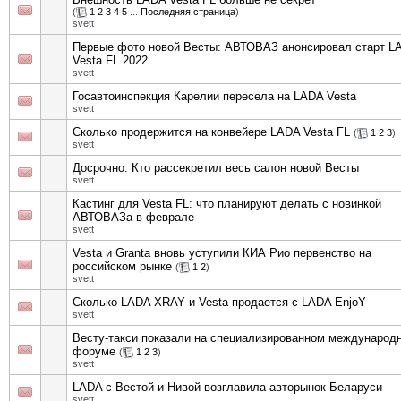
(
1
2
3
4
5
...
Последняя страница
)
svett
Первые фото новой Весты: АВТОВАЗ анонсировал старт L
Vesta FL 2022
svett
Госавтоинспекция Карелии пересела на LADA Vesta
svett
Сколько продержится на конвейере LADA Vesta FL
(
1
2
3
)
svett
Досрочно: Кто рассекретил весь салон новой Весты
svett
Кастинг для Vesta FL: что планируют делать с новинкой
АВТОВАЗа в феврале
svett
Vesta и Granta вновь уступили КИА Рио первенство на
российском рынке
(
1
2
)
svett
Сколько LADA XRAY и Vesta продается с LADA EnjoY
svett
Весту-такси показали на специализированном международ
форуме
(
1
2
3
)
svett
LADA с Вестой и Нивой возглавила авторынок Беларуси
svett