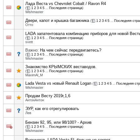
Лада Веста vs Chevrolet Cobalt / Ravon R4
(
1
2
3
4
5
...
Последняя страница
)
Wishmaster
Двери, капот и крышка багажника
(
1
2
3
4
5
...
Последняя стра
Отто
LADA запатентовала комбинацию приборов для новой Вест
(
1
2
3
4
5
...
Последняя страница
)
svett
Важно:
На чем сейчас передвигаетесь?
(
1
2
3
4
5
...
Последняя страница
)
Wishmaster
Знакомство КРЫМСКИХ веставодов.
(
1
2
3
4
5
...
Последняя страница
)
MaximAl_M
Lada Vesta vs новый Renault Logan
(
1
2
3
4
5
...
Последняя ст
Wishmaster
Продам Весту 2019г,1,6
АнтонАнтон
ЭУР, как его отрегулировать
Лев
Бензин 92, 95, или 98/100? - Архив
(
1
2
3
4
5
...
Последняя страница
)
Wishmaster
Внешность LADA Vesta FL больше не секрет