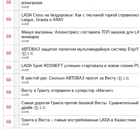
розыгрыша
svett
LADA Cross на бездорожье: Как с песчаной горкой справились
Largus, Granta и XRAY
svett
Минуя магазины: Алиэкспресс составила ТОП заказов для L
иномарок
svett
АВТОВАЗ защитил патентом мультимедийную систему EnjoY
(
1
2
)
svett
LADA Sport ROSNEFT успешно стартовала в новом сезоне Р
svett
В шестой раз: Сколько АВТОВАЗ просит за Весту
(
1
2
)
svett
Весту и Гранту отправили в суперстор «Магнит»
svett
Самая дорогая Гранта против базовой Весты. Сравнительный 
драйв
(
1
2
)
svett
Гранта и Веста – самые востребованные LADA в Казахстане
svett