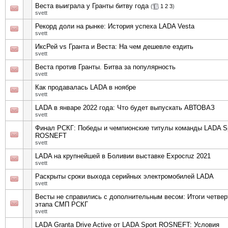
Веста выиграла у Гранты битву года
(
1
2
3
)
svett
Рекорд доли на рынке: История успеха LADA Vesta
svett
ИксРей vs Гранта и Веста: На чем дешевле ездить
svett
Веста против Гранты. Битва за популярность
svett
Как продавалась LADA в ноябре
svett
LADA в январе 2022 года: Что будет выпускать АВТОВАЗ
svett
Финал РСКГ: Победы и чемпионские титулы команды LADA S
ROSNEFT
svett
LADA на крупнейшей в Боливии выставке Expocruz 2021
svett
Раскрыты сроки выхода серийных электромобилей LADA
svett
Весты не справились с дополнительным весом: Итоги четвер
этапа СМП РСКГ
svett
LADA Granta Drive Active от LADA Sport ROSNEFT: Условия