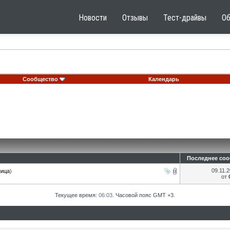
Новости
Отзывы
Тест-драйвы
О
Сообщество
Календарь
Последнее со
09.11.
ница
)
от
Текущее время:
06:03
. Часовой пояс GMT +3.