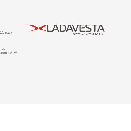
15 года.
та,
новой LADA