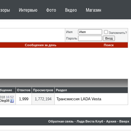
бзоры
Интервью
Фото
Видео
Магазин
Имя
Запомнить?
Пароль
Сообщения за день
Поиск
общение
Ответов
Просмотров
Раздел
2018
16:52
1,999
1,772,194
Трансмиссия LADA Vesta
Oleg08
Обратная связь
-
Лада Веста Клуб
-
Архив
-
Вверх