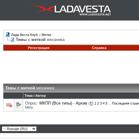
Лада Веста Клуб
>
Метки
Темы с меткой
механика
Регистрация
Справка
Темы с меткой
механика
Тема / Автор
Опрос:
МКПП (Все типы) - Архив
(
1
2
3
4
5
...
Последняя стра
Mitriy