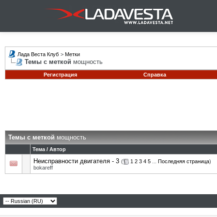
Лада Веста Клуб
>
Метки
Темы с меткой
мощность
Регистрация
Справка
Темы с меткой
мощность
Тема / Автор
Неисправности двигателя - 3
(
1
2
3
4
5
...
Последняя страница
)
bokareff