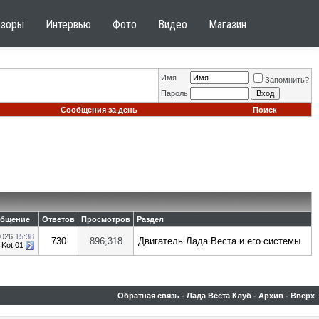
бзоры
Интервью
Фото
Видео
Магазин
Имя
Запомнить?
Пароль
Сообщения за день
Поиск
общение
Ответов
Просмотров
Раздел
2026
15:38
730
896,318
Двигатель Лада Веста и его системы
т
Kot 01
Обратная связь
-
Лада Веста Клуб
-
Архив
-
Вверх