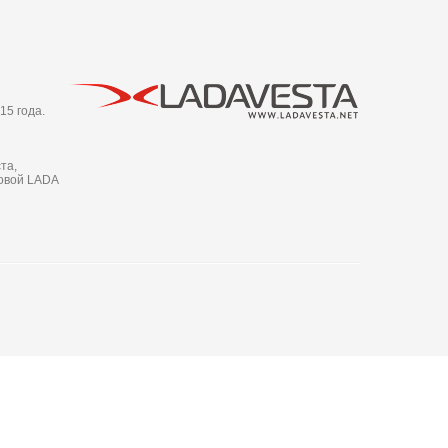
15 года.
та,
новой LADA