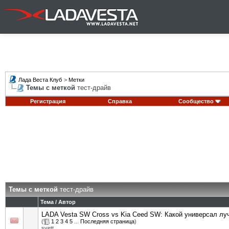
Лада Веста Клуб
>
Метки
Темы с меткой
тест-драйв
Регистрация
Справка
Сообщество
Темы с меткой
тест-драйв
Тема / Автор
LADA Vesta SW Cross vs Kia Ceed SW: Какой универсал лу
(
1
2
3
4
5
...
Последняя страница
)
svett