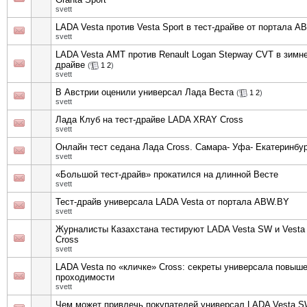
svett
LADA Vesta против Vesta Sport в тест-драйве от портала 
svett
LADA Vesta АМТ против Renault Logan Stepway CVT в зимне
драйве
(
1
2
)
svett
В Австрии оценили универсал Лада Веста
(
1
2
)
svett
Лада Клуб на тест-драйве LADA XRAY Cross
svett
Онлайн тест седана Лада Cross. Самара- Уфа- Екатеринбу
svett
«Большой тест-драйв» прокатился на длинной Весте
svett
Тест-драйв универсала LADA Vesta от портала ABW.BY
svett
Журналисты Казахстана тестируют LADA Vesta SW и Vest
Cross
svett
LADA Vesta по «кличке» Cross: секреты универсала повыш
проходимости
svett
Чем может привлечь покупателей универсал LADA Vesta 