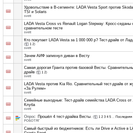
Удовольствие в В-сегменте: LADA Vesta Sport против Skoda
TSI и Solaris
svett
LADA Vesta Cross vs Renault Logan Stepway: Кросс-седаны 
сравнительном тесте
svett
Кто покупает LADA Vesta за 1 000 000 р? Тест-драйв от Ла
(
1
2
)
svett
Зачем АИФ запихнул диван в Весту
svett
Самая дорогая Гранта против базовой Весты. Сравнительны
драйв
(
1
2
)
svett
LADA Vesta против Kia Rio. Сравнительный тест-драйв от 
«За Рулем»
svett
Семейные выходные: Тест-драйв семейства LADA Cross от
Клуба
svett
Опрос:
Прошёл 4 тест-драйва Весты.
(
1
2
3
4
5
...
Последняя 
РОБОТЯГ
Самый быстрый из бюджетников: Есть ли Drive и Active в 
Granta Sport