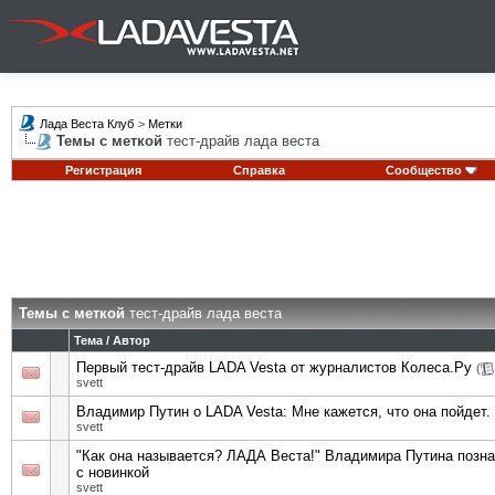
Лада Веста Клуб
>
Метки
Темы с меткой
тест-драйв лада веста
Регистрация
Справка
Сообщество
Темы с меткой
тест-драйв лада веста
Тема / Автор
Первый тест-драйв LADA Vesta от журналистов Колеса.Ру
(
svett
Владимир Путин о LADA Vesta: Мне кажется, что она пойдет.
svett
"Как она называется? ЛАДА Веста!" Владимира Путина позн
с новинкой
svett