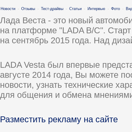
Новости
·
Отзывы
·
Тест-драйвы
·
Статьи
·
Интервью
·
Фото
·
Ви
Лада Веста - это новый автомо
на платформе "LADA B/C". Старт
на сентябрь 2015 года. Над диз
LADA Vesta был впервые предст
августе 2014 года, Вы можете п
новости, узнать технические ха
для общения и обмена мнениями
Разместить рекламу на сайте