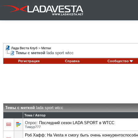
Лада Веста Клуб
>
Метки
Темы с меткой
lada sport wtcc
Регистрация
Справка
Сообщество
Темы с меткой
lada sport wtcc
Тема / Автор
Опрос:
Последний сезон LADA SPORT в WTCC
Тимур777
Роб Хафф: На Vesta я смогу быть очень конкурентоспособ