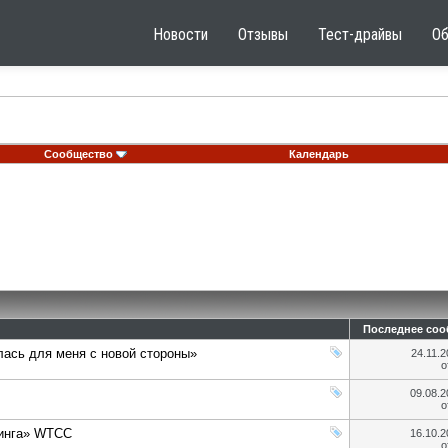
Новости
Отзывы
Тест-драйвы
О
Сообщество
Календарь
Последнее со
лась для меня с новой стороны»
24.11.
о
09.08.
о
ринга» WTCC
16.10.
о