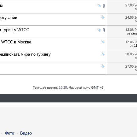
ум
27.06.
о
ртугалии
24.06.
о
о турингу WTCC
13.06.
от
ser
е WTCC в Москве
12.06.
от
1
емпионата мира по турингу
30.05.
о
27.05.
о
Текущее время:
16:28
. Часовой пояс GMT +3.
·
Фото
·
Видео