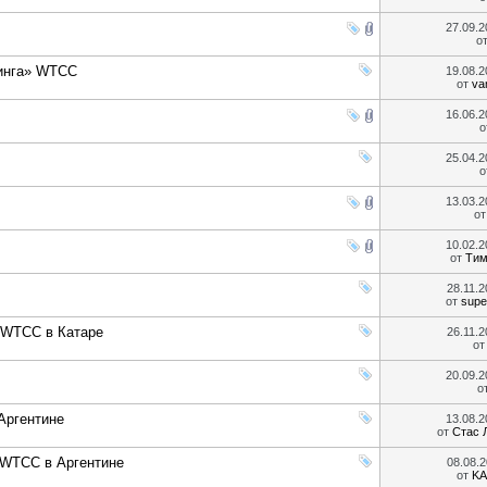
27.09.
о
ринга» WTCC
19.08.
от
va
16.06.
о
25.04.
о
13.03.
о
10.02.
от
Тим
28.11.
от
supe
 WTCC в Катаре
26.11.
о
20.09.
о
Аргентине
13.08.
от
Стас 
WTCC в Аргентине
08.08.
от
KA