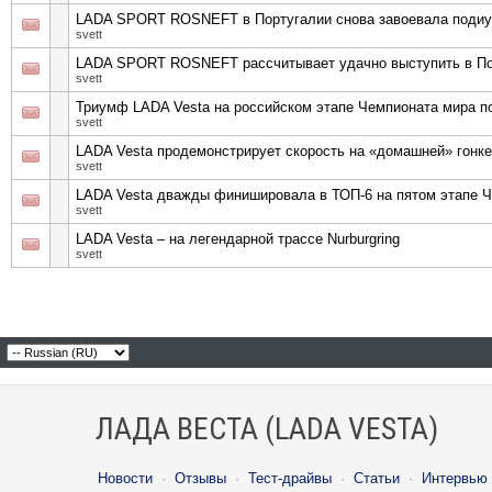
LADA SPORT ROSNEFT в Португалии снова завоевала поди
svett
LADA SPORT ROSNEFT рассчитывает удачно выступить в По
svett
Триумф LADA Vesta на российском этапе Чемпионата мира п
svett
LADA Vesta продемонстрирует скорость на «домашней» гонк
svett
LADA Vesta дважды финишировала в ТОП-6 на пятом этапе Ч
svett
LADA Vesta – на легендарной трассе Nurburgring
svett
ЛАДА ВЕСТА (LADA VESTA)
Новости
·
Отзывы
·
Тест-драйвы
·
Статьи
·
Интервью