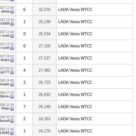
2017
12:40
6
32,076
LADA Vesta WTCC
т
dema
2017
12:44
1
25,238
LADA Vesta WTCC
m3009
2017
12:43
0
25,534
LADA Vesta WTCC
т
svett
2017
13:33
0
27,100
LADA Vesta WTCC
т
svett
2017
19:52
1
27,537
LADA Vesta WTCC
т
Andre
2017
00:37
4
27,482
LADA Vesta WTCC
ур777
2016
16:45
2
26,723
LADA Vesta WTCC
rkatok
2016
17:33
1
26,832
LADA Vesta WTCC
т
Вятич
2016
10:34
7
29,148
LADA Vesta WTCC
т
PhAn
2016
20:10
2
24,263
LADA Vesta WTCC
Лысый
2016
11:46
1
24,278
LADA Vesta WTCC
LINAS