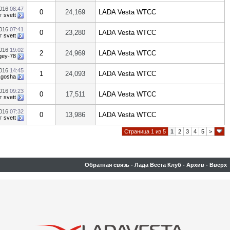
2016
08:47
0
24,169
LADA Vesta WTCC
т
svett
2016
07:41
0
23,280
LADA Vesta WTCC
т
svett
2016
19:02
2
24,969
LADA Vesta WTCC
gey-78
2016
14:45
1
24,093
LADA Vesta WTCC
1gosha
2016
09:23
0
17,511
LADA Vesta WTCC
т
svett
2016
07:32
0
13,986
LADA Vesta WTCC
т
svett
Страница 1 из 5
1
2
3
4
5
>
Обратная связь
-
Лада Веста Клуб
-
Архив
-
Вверх