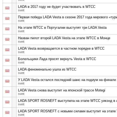
LADA в 2017 году не будет участвовать в WTCC
svett
Первая победа LADA Vesta в сезоне 2017 года мирового «ту
svett
На этапе WTCC в Португалии выступят три LADA Vesta
svett
Назван пилот второй LADA Vesta на этапе WTCC в Монце
svett
LADA Vesta возвращается в частном порядке в WTCC
svett
Болельщики Лада просят вернуть Vesta в WTCC
svett
LADA феноменально ушла из WTCC
svett
У LADA Vesta остался последний шанс на подиум на финале
svett
LADA Vesta снова выступит на японской трассе Motegi
svett
LADA SPORT ROSNEFT выступила на этапе WTCC уикэнд в 
svett
LADA SPORT ROSNEFT с новыми силами выступит на этапе 
svett