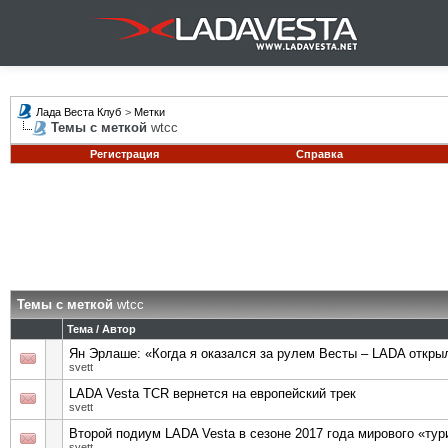
Лада Веста Клуб
>
Метки
Темы с меткой
wtcc
Регистрация
Справка
Темы с меткой
wtcc
Тема / Автор
Ян Эрлаше: «Когда я оказался за рулем Весты – LADA откры
svett
LADA Vesta TCR вернется на европейский трек
svett
Второй подиум LADA Vesta в сезоне 2017 года мирового «ту
svett