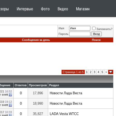
бзоры
Интервью
Фото
Видео
Магазин
Имя
Запомнить?
Пароль
Сообщения за день
Поиск
Страница 1 из 5
1
2
3
4
5
>
общение
Ответов
Просмотров
Раздел
2021
16:52
0
17,896
Новости Лада Веста
т
svett
2019
19:12
0
18,990
Новости Лада Веста
т
svett
2017
10:33
0
35,827
LADA Vesta WTCC
т
svett