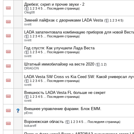
Дребезг, скрип и прочие звуки - 2
(
1
2
3
4
5
...
Последняя страница
)
Oleg08
Зимний лайфхак с дворниками LADA Vesta
(
1
2
3
4
5
)
svett
LADA запатентовала комбинацию приборов для новой Вест
(
1
2
3
4
5
...
Последняя страница
)
svett
Год спустя: Как улучшили Лада Веста
(
1
2
3
4
5
...
Последняя страница
)
svett
Штатный иммобилайзер на весте 2020
(
1
2
)
DRAGON
LADA Vesta SW Cross vs Kia Ceed SW: Какой универсал лу
(
1
2
3
4
5
...
Последняя страница
)
svett
Внешность LADA Vesta FL больше не секрет
(
1
2
3
4
5
...
Последняя страница
)
svett
Внешнее управление фарами. Блок EMM.
pErec
Воронежская область
(
1
2
3
4
5
...
Последняя страница
)
bokareff