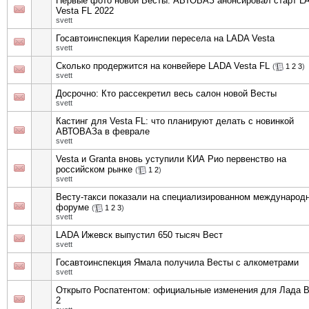
Первые фото новой Весты: АВТОВАЗ анонсировал старт L
Vesta FL 2022
svett
Госавтоинспекция Карелии пересела на LADA Vesta
svett
Сколько продержится на конвейере LADA Vesta FL
(
1
2
3
)
svett
Досрочно: Кто рассекретил весь салон новой Весты
svett
Кастинг для Vesta FL: что планируют делать с новинкой
АВТОВАЗа в феврале
svett
Vesta и Granta вновь уступили КИА Рио первенство на
российском рынке
(
1
2
)
svett
Весту-такси показали на специализированном международ
форуме
(
1
2
3
)
svett
LADA Ижевск выпустил 650 тысяч Вест
svett
Госавтоинспекция Ямала получила Весты с алкометрами
svett
Открыто Роспатентом: официальные изменения для Лада 
2