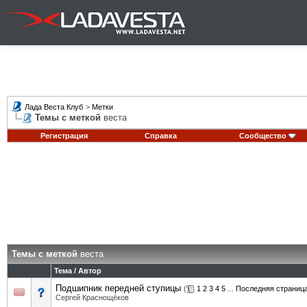
Лада Веста Клуб
>
Метки
Темы с меткой
веста
Регистрация
Справка
Сообщество
Темы с меткой
веста
Тема / Автор
Подшипник передней ступицы
(
1
2
3
4
5
...
Последняя страниц
Сергей Краснощёков