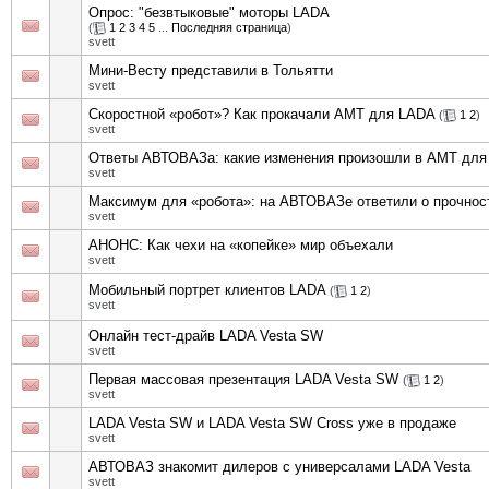
Опрос: "безвтыковые" моторы LADA
(
1
2
3
4
5
...
Последняя страница
)
svett
Мини-Весту представили в Тольятти
svett
Скоростной «робот»? Как прокачали АМТ для LADA
(
1
2
)
svett
Ответы АВТОВАЗа: какие изменения произошли в АМТ дл
svett
Максимум для «робота»: на АВТОВАЗе ответили о прочно
svett
АНОНС: Как чехи на «копейке» мир объехали
svett
Мобильный портрет клиентов LADA
(
1
2
)
svett
Онлайн тест-драйв LADA Vesta SW
svett
Первая массовая презентация LADA Vesta SW
(
1
2
)
svett
LADA Vesta SW и LADA Vesta SW Cross уже в продаже
svett
АВТОВАЗ знакомит дилеров с универсалами LADA Vesta
svett