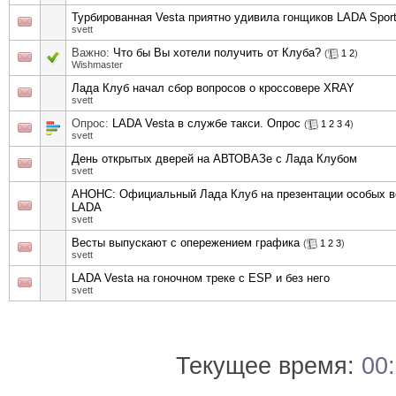
Турбированная Vesta приятно удивила гонщиков LADA Spor
svett
Важно:
Что бы Вы хотели получить от Клуба?
(
1
2
)
Wishmaster
Лада Клуб начал сбор вопросов о кроссовере XRAY
svett
Опрос:
LADA Vesta в службе такси. Опрос
(
1
2
3
4
)
svett
День открытых дверей на АВТОВАЗе с Лада Клубом
svett
АНОНС: Официальный Лада Клуб на презентации особых в
LADA
svett
Весты выпускают с опережением графика
(
1
2
3
)
svett
LADA Vesta на гоночном треке с ESP и без него
svett
Текущее время:
00