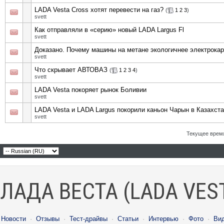
LADA Vesta Cross хотят перевести на газ?
(
1
2
3
)
svett
Как отправляли в «серию» новый LADA Largus Fl
svett
Доказано. Почему машины на метане экологичнее электрока
svett
Что скрывает АВТОВАЗ
(
1
2
3
4
)
svett
LADA Vesta покоряет рынок Боливии
svett
LADA Vesta и LADA Largus покорили каньон Чарын в Казахст
svett
Текущее врем
ЛАДА ВЕСТА (LADA VES
Новости
·
Отзывы
·
Тест-драйвы
·
Статьи
·
Интервью
·
Фото
·
Ви