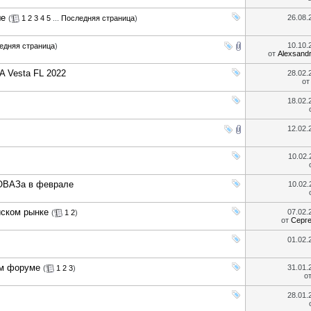
ше
26.08
(
1
2
3
4
5
...
Последняя страница
)
10.10
едняя страница
)
от
Alexsand
 Vesta FL 2022
28.02
о
18.02
12.02
10.02
ТОВАЗа в феврале
10.02
йском рынке
07.02
(
1
2
)
от
Серг
01.02
ом форуме
31.01
(
1
2
3
)
о
28.01