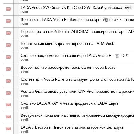
LADA Vesta SW Cross vs Kia Ceed SW: Какой универсал луч
svett
Внешность LADA Vesta FL больше не секрет
(
1
2
3
4
5
...
Посл
svett
Первые фото новой Весты: АВТОВАЗ анонсировал старт LADA
svett
Госавтоинспекция Карелии пересела на LADA Vesta
svett
Сколько продержится на конвейере LADA Vesta FL
(
1
2
3
)
svett
Досрочно: Кто рассекретил весь салон новой Весты
svett
Кастинг для Vesta FL: что планируют делать с новинкой АВ
svett
Vesta и Granta вновь уступили КИА Рио первенство на росси
svett
Сколько LADA XRAY и Vesta продается с LADA EnjoY
svett
Весту-такси показали на специализированном международн
svett
LADA с Вестой и Нивой возглавила авторынок Беларуси
svett