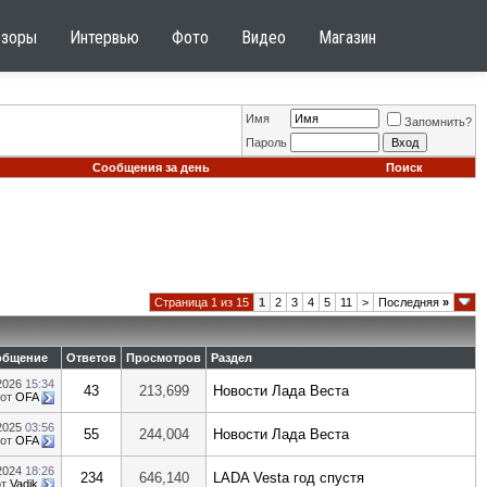
бзоры
Интервью
Фото
Видео
Магазин
Имя
Запомнить?
Пароль
Сообщения за день
Поиск
Страница 1 из 15
1
2
3
4
5
11
>
Последняя
»
общение
Ответов
Просмотров
Раздел
.2026
15:34
43
213,699
Новости Лада Веста
от
OFA
.2025
03:56
55
244,004
Новости Лада Веста
от
OFA
.2024
18:26
234
646,140
LADA Vesta год спустя
от
Vadik