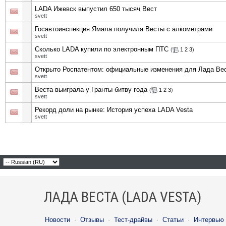
LADA Ижевск выпустил 650 тысяч Вест
svett
Госавтоинспекция Ямала получила Весты с алкометрами
svett
Сколько LADA купили по электронным ПТС
(
1
2
3
)
svett
Открыто Роспатентом: официальные изменения для Лада Вес
svett
Веста выиграла у Гранты битву года
(
1
2
3
)
svett
Рекорд доли на рынке: История успеха LADA Vesta
svett
ЛАДА ВЕСТА (LADA VESTA)
Новости
·
Отзывы
·
Тест-драйвы
·
Статьи
·
Интервью