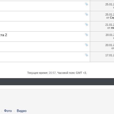
25.01
25.01
от
Се
21.01
от
mi
та 2
20.01
20.01
о
17.01
Текущее время:
20:57
. Часовой пояс GMT +3.
·
Фото
·
Видео