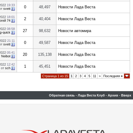
.2022
19:33
0
48,497
Новости Лада Веста
от
svett
.2022
18:01
2
40,404
Новости Лада Веста
ргей 74
.2022
08:58
27
98,632
Новости автомира
g-quick
.2022
21:11
0
49,587
Новости Лада Веста
от
svett
.2022
05:41
20
135,138
Новости Лада Веста
т
Neibot
.2022
12:42
1
45,451
Новости Лада Веста
от
sch
Страница 1 из 15
1
2
3
4
5
11
>
Последняя
»
Обратная связь
-
Лада Веста Клуб
-
Архив
-
Вверх