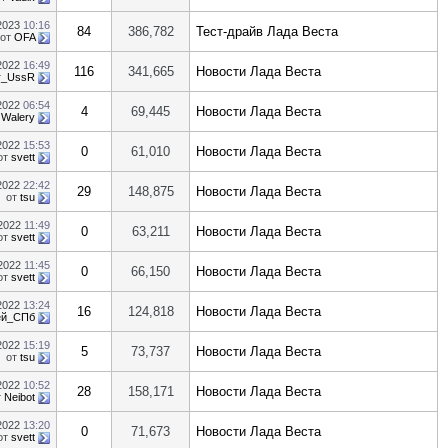
.2023
10:16
84
386,782
Тест-драйв Лада Веста
от
OFA
.2022
16:49
116
341,665
Новости Лада Веста
r_UssR
.2022
06:54
4
69,445
Новости Лада Веста
т
Walery
.2022
15:53
0
61,010
Новости Лада Веста
от
svett
.2022
22:42
29
148,875
Новости Лада Веста
от
tsu
.2022
11:49
0
63,211
Новости Лада Веста
от
svett
.2022
11:45
0
66,150
Новости Лада Веста
от
svett
.2022
13:24
16
124,818
Новости Лада Веста
ей_СПб
.2022
15:19
5
73,737
Новости Лада Веста
от
tsu
.2022
10:52
28
158,171
Новости Лада Веста
т
Neibot
.2022
13:20
0
71,673
Новости Лада Веста
от
svett