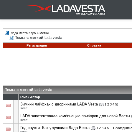
Лада Веста Клуб
>
Метки
Темы с меткой
lada vesta
Регистрация
Справка
Темы с меткой
lada vesta
Тема / Автор
Зимний лайфхак с дворниками LADA Vesta
(
1
2
3
4
5
)
svett
LADA запатентовала комбинацию приборов для новой Весты
svett
Год спустя: Как улучшили Лада Веста
(
1
2
3
4
5
...
Последняя 
svett