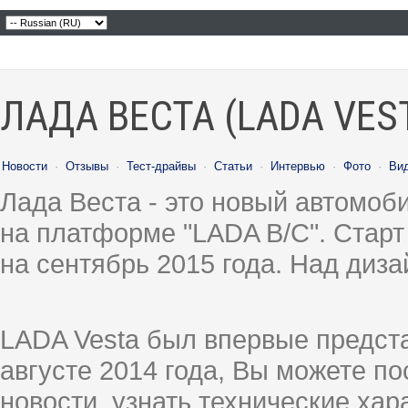
ЛАДА ВЕСТА (LADA VES
Новости
·
Отзывы
·
Тест-драйвы
·
Статьи
·
Интервью
·
Фото
·
Ви
Лада Веста - это новый автомо
на платформе "LADA B/C". Старт
на сентябрь 2015 года. Над диз
LADA Vesta был впервые предст
августе 2014 года, Вы можете п
новости, узнать технические ха