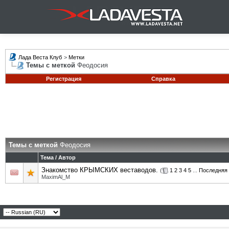
Лада Веста Клуб
>
Метки
Темы с меткой
Феодосия
Регистрация
Справка
Темы с меткой
Феодосия
Тема / Автор
Знакомство КРЫМСКИХ веставодов.
(
1
2
3
4
5
...
Последняя 
MaximAl_M