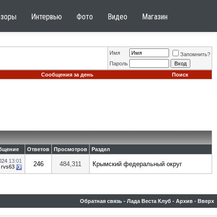
бзоры
Интервью
Фото
Видео
Магазин
Имя
Запомнить?
Пароль
Сообщения за день
Поиск
бщение
Ответов
Просмотров
Раздел
2024
13:01
246
484,311
Крымский федеральный округ
т
rvs63
Обратная связь
-
Лада Веста Клуб
-
Архив
-
Вверх