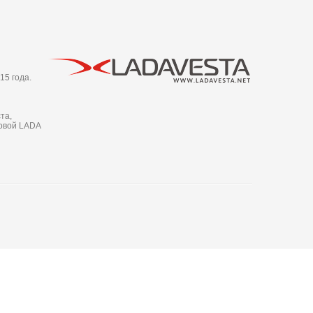
15 года.
та,
новой LADA