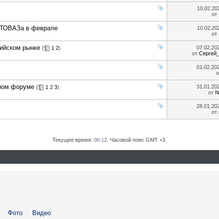
10.02.2
от
АВТОВАЗа в феврале
10.02.2
от
сийском рынке
07.02.20
(
1
2
)
от
Сергей
01.02.20
дном форуме
31.01.20
(
1
2
3
)
от
N
28.01.20
от
Текущее время:
06:12
. Часовой пояс GMT +3.
·
Фото
·
Видео