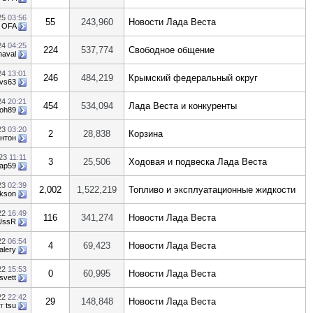
25
03:56
55
243,960
Новости Лада Веста
т
OFA
24
04:25
224
537,774
Свободное общение
haval
24
13:01
246
484,219
Крымский федеральный округ
rvs63
24
20:21
454
534,094
Лада Веста и конкуренты
oh89
23
03:20
2
28,838
Корзина
нтон
023
11:11
3
25,506
Ходовая и подвеска Лада Веста
ар59
23
02:39
2,002
1,522,219
Топливо и эксплуатационные жидкости
kson
22
16:49
116
341,274
Новости Лада Веста
UssR
22
06:54
4
69,423
Новости Лада Веста
alery
22
15:53
0
60,995
Новости Лада Веста
svett
22
22:42
29
148,848
Новости Лада Веста
от
tsu