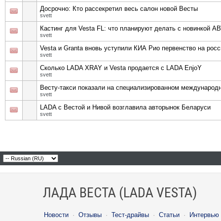
Досрочно: Кто рассекретил весь салон новой Весты
svett
Кастинг для Vesta FL: что планируют делать с новинкой 
svett
Vesta и Granta вновь уступили КИА Рио первенство на рос
svett
Сколько LADA XRAY и Vesta продается с LADA EnjoY
svett
Весту-такси показали на специализированном междунаро
svett
LADA с Вестой и Нивой возглавила авторынок Беларуси
svett
ЛАДА ВЕСТА (LADA VESTA)
Новости
·
Отзывы
·
Тест-драйвы
·
Статьи
·
Интервью