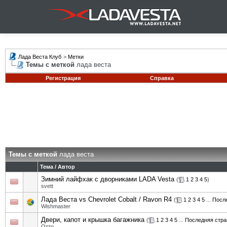
Лада Веста Клуб
>
Метки
Темы с меткой
лада веста
Регистрация
Справка
Темы с меткой
лада веста
Тема / Автор
Зимний лайфхак с дворниками LADA Vesta
(
1
2
3
4
5
)
svett
Лада Веста vs Chevrolet Cobalt / Ravon R4
(
1
2
3
4
5
...
Посл
Wishmaster
Двери, капот и крышка багажника
(
1
2
3
4
5
...
Последняя стра
Отто