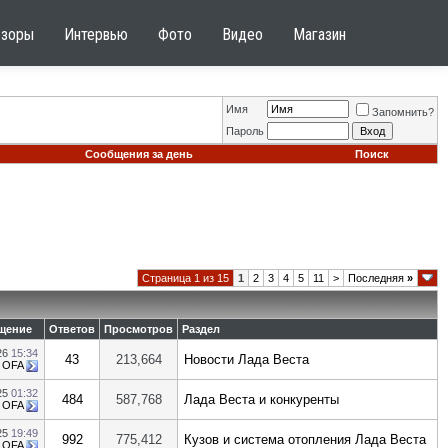
бзоры
Интервью
Фото
Видео
Магазин
Имя
Запомнить?
Пароль
Сообщения за день
Поиск
Страница 1 из 15
1
2
3
4
5
11
>
Последняя
»
щение
Ответов
Просмотров
Раздел
26
15:34
43
213,664
Новости Лада Веста
т
OFA
25
01:32
484
587,768
Лада Веста и конкуренты
т
OFA
25
19:49
992
775,412
Кузов и система отопления Лада Веста
т
OFA