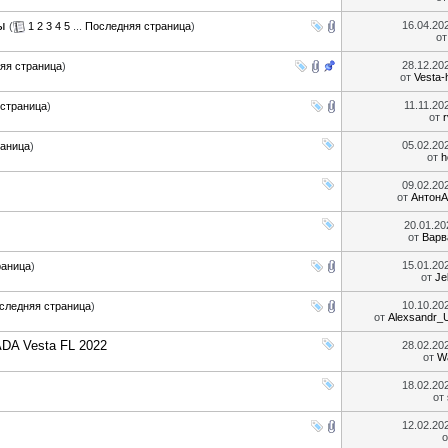
ы
16.04.20
(
1
2
3
4
5
...
Последняя страница
)
о
28.12.20
яя страница
)
от
Vesta-
11.11.20
страница
)
от
05.02.20
раница
)
от
h
09.02.20
от
АнтонА
20.01.2
от
Варв
15.01.20
раница
)
от
Je
10.10.20
следняя страница
)
от
Alexsandr_
DA Vesta FL 2022
28.02.20
от
W
18.02.20
от
12.02.20