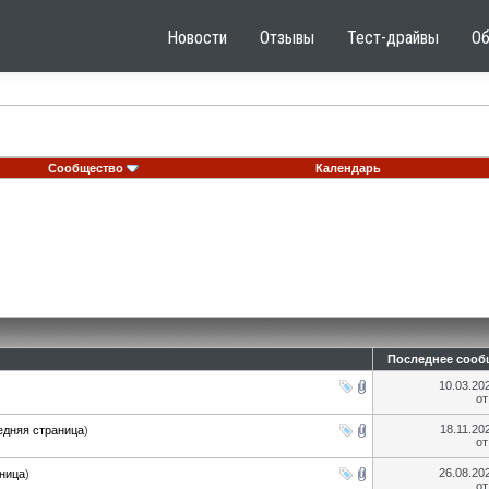
Новости
Отзывы
Тест-драйвы
О
Сообщество
Календарь
Последнее сооб
10.03.20
о
18.11.20
едняя страница
)
о
26.08.20
ница
)
о