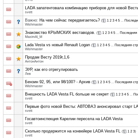
LADA запатентовала комбинацию приборов для новой Вест
svett
Важно:
На чем сейчас передвигаетесь?
(
1
2
3
4
5
...
Последн
Wishmaster
Знакомство КРЫМСКИХ веставодов.
(
1
2
3
4
5
...
Последняя 
MaximAl_M
Lada Vesta vs новый Renault Logan
(
1
2
3
4
5
...
Последняя ст
Wishmaster
Продам Весту 2019г,1,6
АнтонАнтон
ЭУР, как его отрегулировать
Лев
Бензин 92, 95, или 98/100? - Архив
(
1
2
3
4
5
...
Последняя ст
Wishmaster
Внешность LADA Vesta FL больше не секрет
(
1
2
3
4
5
...
По
svett
Первые фото новой Весты: АВТОВАЗ анонсировал старт LA
svett
Госавтоинспекция Карелии пересела на LADA Vesta
svett
Сколько продержится на конвейере LADA Vesta FL
(
1
2
3
)
svett