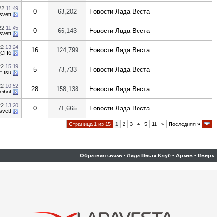
022
11:49
0
63,202
Новости Лада Веста
svett
022
11:45
0
66,143
Новости Лада Веста
svett
22
13:24
16
124,799
Новости Лада Веста
_СПб
22
15:19
5
73,733
Новости Лада Веста
от
tsu
22
10:52
28
158,138
Новости Лада Веста
eibot
22
13:20
0
71,665
Новости Лада Веста
svett
Страница 1 из 15
1
2
3
4
5
11
>
Последняя
»
Обратная связь
-
Лада Веста Клуб
-
Архив
-
Вверх