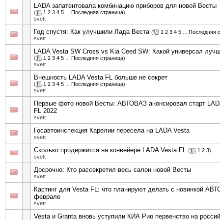
LADA запатентовала комбинацию приборов для новой Весты
(
1
2
3
4
5
...
Последняя страница
)
svett
Год спустя: Как улучшили Лада Веста
(
1
2
3
4
5
...
Последняя 
svett
LADA Vesta SW Cross vs Kia Ceed SW: Какой универсал луч
(
1
2
3
4
5
...
Последняя страница
)
svett
Внешность LADA Vesta FL больше не секрет
(
1
2
3
4
5
...
Последняя страница
)
svett
Первые фото новой Весты: АВТОВАЗ анонсировал старт LAD
FL 2022
svett
Госавтоинспекция Карелии пересела на LADA Vesta
svett
Сколько продержится на конвейере LADA Vesta FL
(
1
2
3
)
svett
Досрочно: Кто рассекретил весь салон новой Весты
svett
Кастинг для Vesta FL: что планируют делать с новинкой АВ
феврале
svett
Vesta и Granta вновь уступили КИА Рио первенство на росси