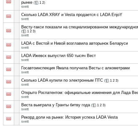
рынке
(
1
2
)
svett
Сколько LADA XRAY и Vesta продается с LADA EnjoY
svett
Весту-такси показали на специализированном международн
(
1
2
3
)
svett
LADA с Вестой и Нивой возглавила авторынок Беларуси
svett
LADA Ижевск выпустил 650 тысяч Вест
svett
Госавтоинспекция Ямала получила Весты с алкометрами
svett
Сколько LADA купили по электронным ПТС
(
1
2
3
)
svett
Открыто Роспатентом: официальные изменения для Лада Вес
svett
Веста выиграла у Гранты битву года
(
1
2
3
)
svett
Рекорд доли на рынке: История успеха LADA Vesta
svett