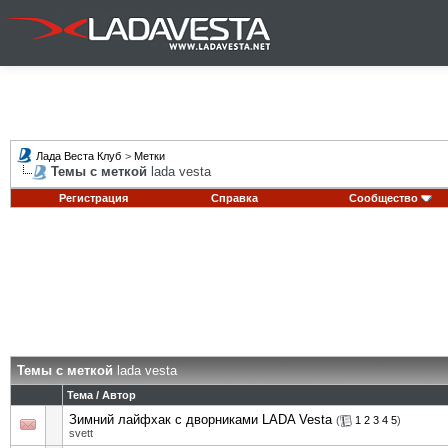
Лада Веста Клуб
>
Метки
Темы с меткой
lada vesta
Регистрация
Справка
Сообщество
Темы с меткой
lada vesta
Тема / Автор
Зимний лайфхак с дворниками LADA Vesta
(
1
2
3
4
5
)
svett