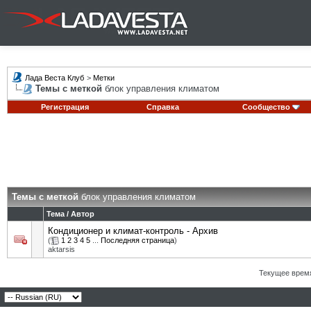
Лада Веста Клуб
>
Метки
Темы с меткой
блок управления климатом
Регистрация
Справка
Сообщество
Темы с меткой
блок управления климатом
Тема / Автор
Кондиционер и климат-контроль - Архив
(
1
2
3
4
5
...
Последняя страница
)
aktarsis
Текущее врем