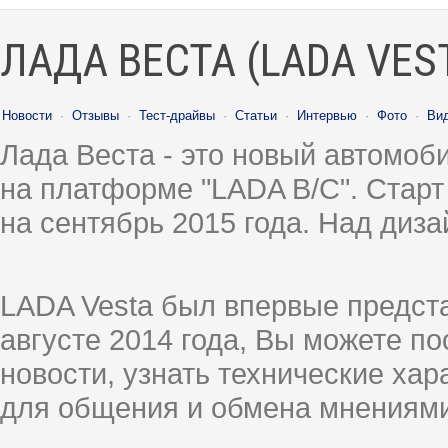
ЛАДА ВЕСТА (LADA VES
Новости
·
Отзывы
·
Тест-драйвы
·
Статьи
·
Интервью
·
Фото
·
Ви
Лада Веста - это новый автомо
на платформе "LADA B/C". Старт
на сентябрь 2015 года. Над диз
LADA Vesta был впервые предст
августе 2014 года, Вы можете п
новости, узнать технические ха
для общения и обмена мнениями