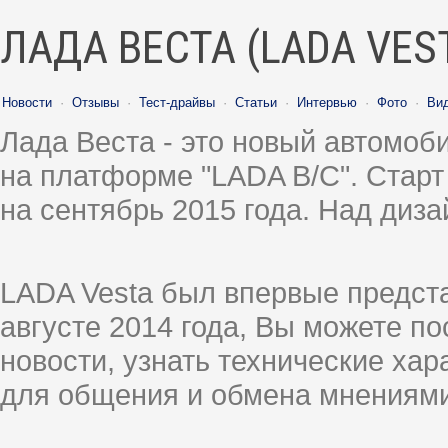
ЛАДА ВЕСТА (LADA VES
Новости
·
Отзывы
·
Тест-драйвы
·
Статьи
·
Интервью
·
Фото
·
Ви
Лада Веста - это новый автомо
на платформе "LADA B/C". Старт
на сентябрь 2015 года. Над диз
LADA Vesta был впервые предст
августе 2014 года, Вы можете п
новости, узнать технические ха
для общения и обмена мнениями