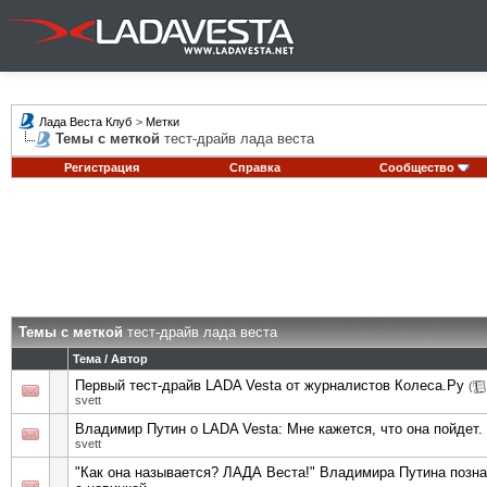
Лада Веста Клуб
>
Метки
Темы с меткой
тест-драйв лада веста
Регистрация
Справка
Сообщество
Темы с меткой
тест-драйв лада веста
Тема / Автор
Первый тест-драйв LADA Vesta от журналистов Колеса.Ру
(
svett
Владимир Путин о LADA Vesta: Мне кажется, что она пойдет.
svett
"Как она называется? ЛАДА Веста!" Владимира Путина позн