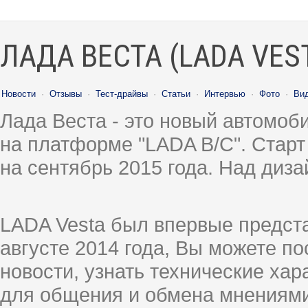
ЛАДА ВЕСТА (LADA VES
Новости
·
Отзывы
·
Тест-драйвы
·
Статьи
·
Интервью
·
Фото
·
Ви
Лада Веста - это новый автомо
на платформе "LADA B/C". Старт
на сентябрь 2015 года. Над диз
LADA Vesta был впервые предст
августе 2014 года, Вы можете п
новости, узнать технические ха
для общения и обмена мнениями