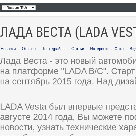
ЛАДА ВЕСТА (LADA VES
Новости
·
Отзывы
·
Тест-драйвы
·
Статьи
·
Интервью
·
Фото
·
Ви
Лада Веста - это новый автомо
на платформе "LADA B/C". Старт
на сентябрь 2015 года. Над диз
LADA Vesta был впервые предст
августе 2014 года, Вы можете п
новости, узнать технические ха