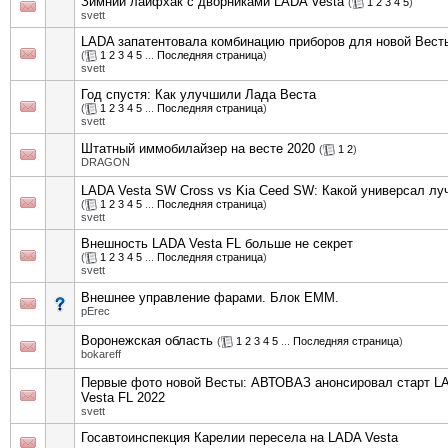
Зимний лайфхак с дворниками LADA Vesta
(
1
2
3
4
5
)
svett
LADA запатентовала комбинацию приборов для новой Вест
(
1
2
3
4
5
...
Последняя страница
)
svett
Год спустя: Как улучшили Лада Веста
(
1
2
3
4
5
...
Последняя страница
)
svett
Штатный иммобилайзер на весте 2020
(
1
2
)
DRAGON
LADA Vesta SW Cross vs Kia Ceed SW: Какой универсал лу
(
1
2
3
4
5
...
Последняя страница
)
svett
Внешность LADA Vesta FL больше не секрет
(
1
2
3
4
5
...
Последняя страница
)
svett
Внешнее управление фарами. Блок EMM.
pErec
Воронежская область
(
1
2
3
4
5
...
Последняя страница
)
bokareff
Первые фото новой Весты: АВТОВАЗ анонсировал старт L
Vesta FL 2022
svett
Госавтоинспекция Карелии пересела на LADA Vesta