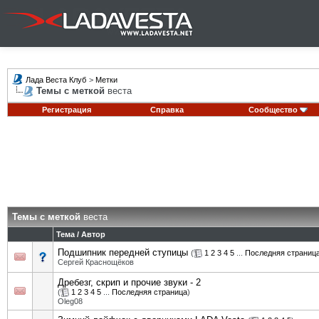
Лада Веста Клуб
>
Метки
Темы с меткой
веста
Регистрация
Справка
Сообщество
Темы с меткой
веста
Тема / Автор
Подшипник передней ступицы
(
1
2
3
4
5
...
Последняя страниц
Сергей Краснощёков
Дребезг, скрип и прочие звуки - 2
(
1
2
3
4
5
...
Последняя страница
)
Oleg08