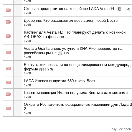
svett
Сколько продержится на конвейере LADA Vesta FL
(
1
2
3
)
svett
Досрочно: Кто рассекретил весь салон новой Весты
svett
Кастинг для Vesta FL: что планируют делать с новинкой
АВТОВАЗа в феврале
svett
Vesta и Granta вновь уступили КИА Рио первенство на
российском рынке
(
1
2
)
svett
Весту-такси показали на специализированном международ
форуме
(
1
2
3
)
svett
LADA Ижевск выпустил 650 тысяч Вест
svett
Госавтоинспекция Ямала получила Весты с алкометрами
svett
Открыто Роспатентом: официальные изменения для Лада 
2
svett
Текущее врем