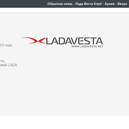
Обратная связь
-
Лада Веста Клуб
-
Архив
-
Вверх
15 года.
та,
новой LADA