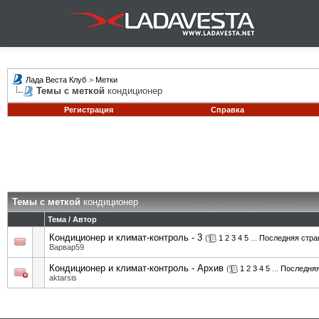
Лада Веста Клуб
>
Метки
Темы с меткой
кондиционер
Регистрация
Справка
Темы с меткой
кондиционер
Тема / Автор
Кондиционер и климат-контроль - 3
(
1
2
3
4
5
...
Последняя стра
Варвар59
Кондиционер и климат-контроль - Архив
(
1
2
3
4
5
...
Последняя
aktarsis