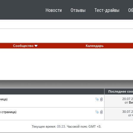
Новости
Отзывы
Тест-драйвы
О
Сообщество
Календарь
Последнее со
20.07.
ница
)
от
Ви
30.07.
 страница
)
от
Текущее время:
05:23
. Часовой пояс GMT +3.