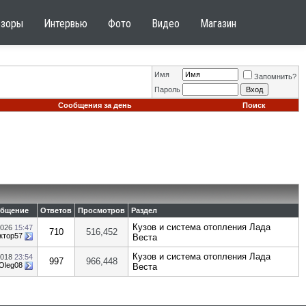
бзоры
Интервью
Фото
Видео
Магазин
Имя
Запомнить?
Пароль
Сообщения за день
Поиск
общение
Ответов
Просмотров
Раздел
Кузов и система отопления Лада
2026
15:47
710
516,452
ктор57
Веста
Кузов и система отопления Лада
2018
23:54
997
966,448
Oleg08
Веста