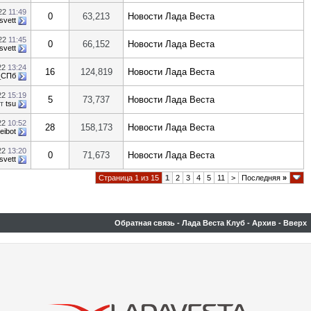
022
11:49
0
63,213
Новости Лада Веста
svett
022
11:45
0
66,152
Новости Лада Веста
svett
22
13:24
16
124,819
Новости Лада Веста
_СПб
22
15:19
5
73,737
Новости Лада Веста
от
tsu
22
10:52
28
158,173
Новости Лада Веста
eibot
22
13:20
0
71,673
Новости Лада Веста
svett
Страница 1 из 15
1
2
3
4
5
11
>
Последняя
»
Обратная связь
-
Лада Веста Клуб
-
Архив
-
Вверх