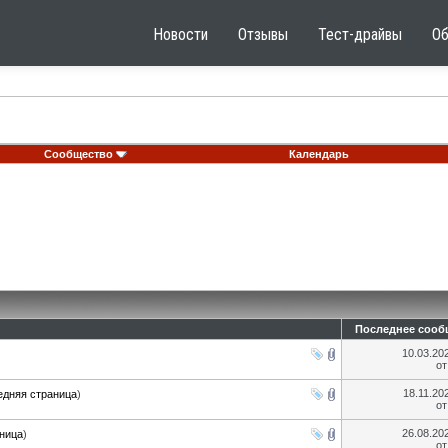
Новости
Отзывы
Тест-драйвы
О
Сообщество
Календарь
Последнее сооб
10.03.20
о
18.11.20
едняя страница
)
о
26.08.20
ница
)
о