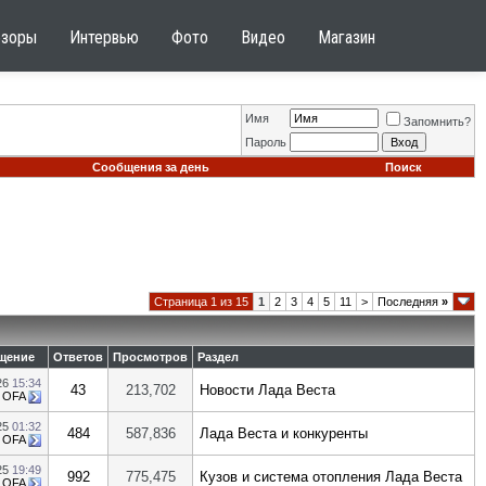
бзоры
Интервью
Фото
Видео
Магазин
Имя
Запомнить?
Пароль
Сообщения за день
Поиск
Страница 1 из 15
1
2
3
4
5
11
>
Последняя
»
щение
Ответов
Просмотров
Раздел
26
15:34
43
213,702
Новости Лада Веста
т
OFA
25
01:32
484
587,836
Лада Веста и конкуренты
т
OFA
25
19:49
992
775,475
Кузов и система отопления Лада Веста
т
OFA