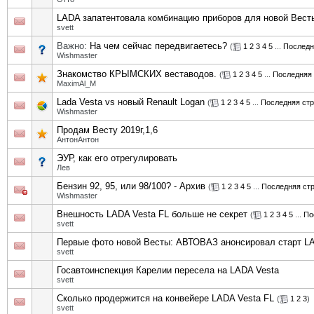
LADA запатентовала комбинацию приборов для новой Вест
svett
Важно:
На чем сейчас передвигаетесь?
(
1
2
3
4
5
...
Последн
Wishmaster
Знакомство КРЫМСКИХ веставодов.
(
1
2
3
4
5
...
Последняя 
MaximAl_M
Lada Vesta vs новый Renault Logan
(
1
2
3
4
5
...
Последняя ст
Wishmaster
Продам Весту 2019г,1,6
АнтонАнтон
ЭУР, как его отрегулировать
Лев
Бензин 92, 95, или 98/100? - Архив
(
1
2
3
4
5
...
Последняя ст
Wishmaster
Внешность LADA Vesta FL больше не секрет
(
1
2
3
4
5
...
По
svett
Первые фото новой Весты: АВТОВАЗ анонсировал старт LA
svett
Госавтоинспекция Карелии пересела на LADA Vesta
svett
Сколько продержится на конвейере LADA Vesta FL
(
1
2
3
)
svett