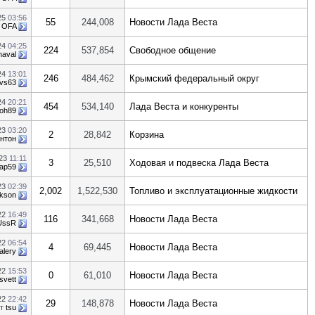
25
03:56
55
244,008
Новости Лада Веста
т
OFA
24
04:25
224
537,854
Свободное общение
haval
24
13:01
246
484,462
Крымский федеральный округ
rvs63
24
20:21
454
534,140
Лада Веста и конкуренты
oh89
23
03:20
2
28,842
Корзина
нтон
023
11:11
3
25,510
Ходовая и подвеска Лада Веста
ар59
23
02:39
2,002
1,522,530
Топливо и эксплуатационные жидкости
kson
22
16:49
116
341,668
Новости Лада Веста
UssR
22
06:54
4
69,445
Новости Лада Веста
alery
22
15:53
0
61,010
Новости Лада Веста
svett
22
22:42
29
148,878
Новости Лада Веста
от
tsu