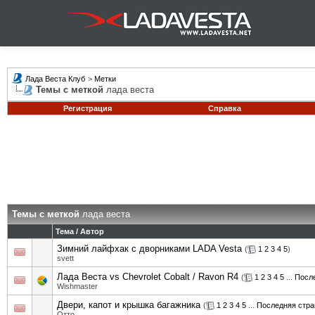
Лада Веста Клуб
>
Метки
Темы с меткой
лада веста
Регистрация
Справка
Темы с меткой
лада веста
Тема / Автор
Зимний лайфхак с дворниками LADA Vesta
(
1
2
3
4
5
)
svett
Лада Веста vs Chevrolet Cobalt / Ravon R4
(
1
2
3
4
5
...
Посл
Wishmaster
Двери, капот и крышка багажника
(
1
2
3
4
5
...
Последняя стра
Отто