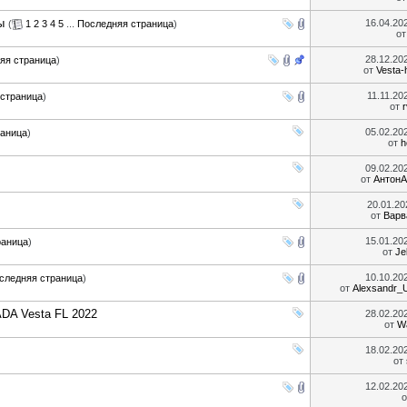
ы
16.04.20
(
1
2
3
4
5
...
Последняя страница
)
о
28.12.20
яя страница
)
от
Vesta-
11.11.20
страница
)
от
05.02.20
раница
)
от
h
09.02.20
от
АнтонА
20.01.2
от
Варв
15.01.20
раница
)
от
Je
10.10.20
следняя страница
)
от
Alexsandr_
DA Vesta FL 2022
28.02.20
от
W
18.02.20
от
12.02.20