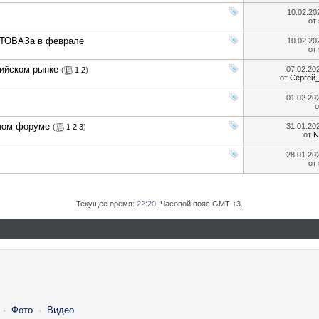
10.02.2
от
АВТОВАЗа в феврале
10.02.2
от
сийском рынке
07.02.20
(
1
2
)
от
Сергей
01.02.20
дном форуме
31.01.20
(
1
2
3
)
от
N
28.01.20
от
Текущее время:
22:20
. Часовой пояс GMT +3.
·
Фото
·
Видео