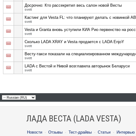
Досрочно: Кто рассекретил весь салон новой Весты
svett
Кастинг для Vesta FL: что планируют делать с новинкой 
svett
Vesta и Granta вновь уступили КИА Рио первенство на рос
svett
Сколько LADA XRAY и Vesta продается с LADA EnjoY
svett
Весту-такси показали на специализированном междунаро
svett
LADA с Вестой и Нивой возглавила авторынок Беларуси
svett
ЛАДА ВЕСТА (LADA VESTA)
Новости
·
Отзывы
·
Тест-драйвы
·
Статьи
·
Интервью