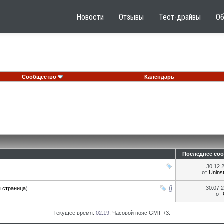
Новости
Отзывы
Тест-драйвы
О
Сообщество
Календарь
Последнее со
30.12.
от
Uninst
30.07.
 страница
)
от
Текущее время:
02:19
. Часовой пояс GMT +3.