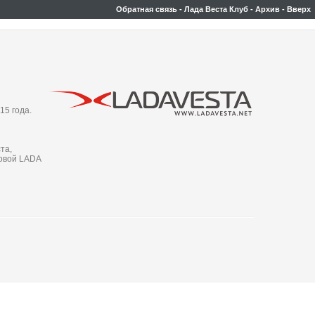
Обратная связь
-
Лада Веста Клуб
-
Архив
-
Вверх
15 года.
та,
новой LADA