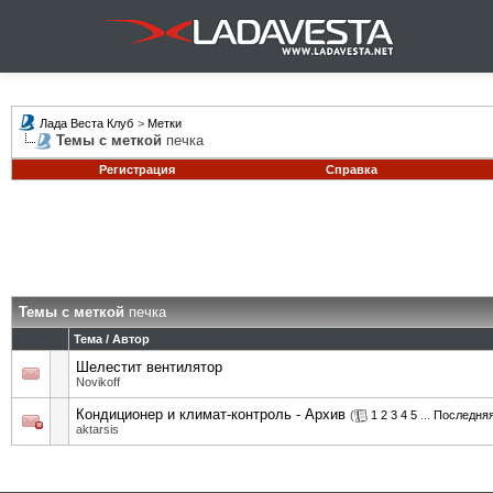
Лада Веста Клуб
>
Метки
Темы с меткой
печка
Регистрация
Справка
Темы с меткой
печка
Тема / Автор
Шелестит вентилятор
Novikoff
Кондиционер и климат-контроль - Архив
(
1
2
3
4
5
...
Последняя
aktarsis