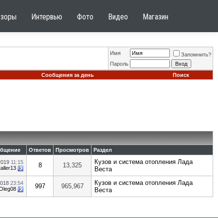
бзоры
Интервью
Фото
Видео
Магазин
Имя
Запомнить?
Пароль
Сообщения за день
Поиск
общение
Ответов
Просмотров
Раздел
Кузов и система отопления Лада
2019
11:15
8
13,325
aller13
Веста
Кузов и система отопления Лада
2018
23:54
997
965,967
Oleg08
Веста