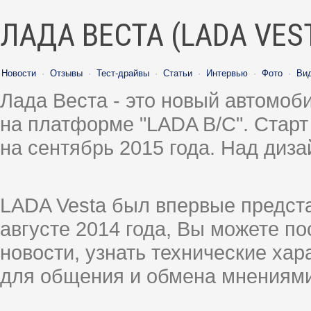
ЛАДА ВЕСТА (LADA VES
Новости
·
Отзывы
·
Тест-драйвы
·
Статьи
·
Интервью
·
Фото
·
Ви
Лада Веста - это новый автомо
на платформе "LADA B/C". Старт
на сентябрь 2015 года. Над диз
LADA Vesta был впервые предст
августе 2014 года, Вы можете п
новости, узнать технические ха
для общения и обмена мнениями