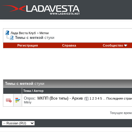
Лада Веста Клуб
>
Метки
Темы с меткой
стуки
Регистрация
Справка
Сообщество
Темы с меткой
стуки
Тема / Автор
Опрос:
МКПП (Все типы) - Архив
(
1
2
3
4
5
...
Последняя стра
Mitriy
Текущее врем