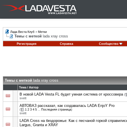
Лада Веста Клуб
>
Метки
Темы с меткой
lada xray cross
Регистрация
Справка
Сообщество
Темы с меткой
lada xray cross
Тема / Автор
В новой LADA Vesta FL будет умная система от кроссовера
(
svett
АВТОВАЗ рассказал, как создавалась LADA EnjoY Pro
(
1
2
3
4
5
...
Последняя страница
)
svett
LADA Cross на бездорожье: Как с песчаной горкой справились
Largus, Granta и XRAY