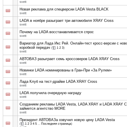
svett
Новая реклама для спецверсии LADA Vesta BLACK
svett
LADA в ноябре разыграет три автомобиля XRAY Cross
svett
Почему на LADA восстанавливается спрос
svett
Вариатор для Лада Икс Рей. Онлайн-тест кросс-версии с нов
коробкой передач
(
1
2
3
)
svett
АВТОВАЗ разыграет семь кроссоверов LADA XRAY Cross
svett
Новинки LADA номинированы в Гран-При «За Рулем»
svett
Лада Клуб на тест-драйве LADA XRAY Cross
svett
LADA получила очередную награду
svett
Созданием рекламы LADA Vesta, LADA XRAY и LADA XRAY C
займется агентство MORE
svett
Президент АВТОВАЗа озвучил новую цену LADA Vesta
(
1
2
3
4
5
...
Последняя страница
)