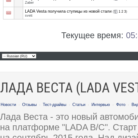
Zaber
LADA Vesta получила ступицы из новой стали
(
1
2
3
)
svett
Текущее время:
05
ЛАДА ВЕСТА (LADA VES
Новости
·
Отзывы
·
Тест-драйвы
·
Статьи
·
Интервью
·
Фото
·
Ви
Лада Веста - это новый автомо
на платформе "LADA B/C". Старт
на сентябрь 2015 года. Над диз