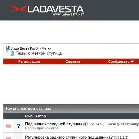
Лада Веста Клуб
>
Метки
Темы с меткой
ступица
Регистрация
Справка
Сообщество
Темы с меткой
ступица
Тема / Автор
Подшипник передней ступицы
(
1
2
3
4
5
...
Последняя страниц
Сергей Краснощёков
Регулировка заднего ступичного подшипника?
(
1
2
3
)