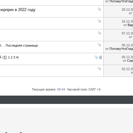
от
ПотомуЧтоГла
юрприз в 2022 году
20.12.
от
16.12.
от
Ва
07.12.
от
05.12.
5
...
Последняя страница
)
от
ПотомуЧтоГла
A
05.12.
(
1
2
3
4
)
от
Сер
02.12.
о
Текущее время:
08:44
. Часовой пояс GMT +3.