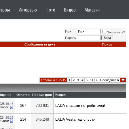
бзоры
Интервью
Фото
Видео
Магазин
Имя
Запомнить?
Пароль
Сообщения за день
Поиск
Страница 1 из 15
1
2
3
4
5
11
>
Последняя
»
бщение
Ответов
Просмотров
Раздел
2025
19:48
367
703,931
LADA глазами потребителей
rvonec
2024
18:26
234
646,248
LADA Vesta год спустя
т
Vadik