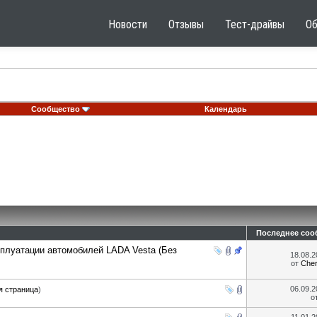
Новости
Отзывы
Тест-драйвы
О
Сообщество
Календарь
Последнее соо
сплуатации автомобилей LADA Vesta (Без
18.08.
от
Che
06.09.
я страница
)
о