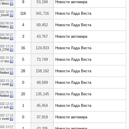
2024
21:28
9
53,194
Новости автомира
т
More
2022
16:49
116
341,716
Новости Лада Веста
r_UssR
2022
06:54
4
69,452
Новости Лада Веста
Walery
2022
00:07
3
43,767
Новости автомира
Neibot
2022
13:24
16
124,833
Новости Лада Веста
й_СПб
2022
15:19
5
73,749
Новости Лада Веста
от
tsu
2022
10:52
28
158,192
Новости Лада Веста
Neibot
2022
21:11
0
49,589
Новости Лада Веста
т
svett
2022
05:41
20
135,145
Новости Лада Веста
Neibot
2022
12:42
1
45,454
Новости Лада Веста
от
sch
2022
17:19
0
37,919
Новости автомира
т
svett
2022
14:57
1
43,205
Новости автомира