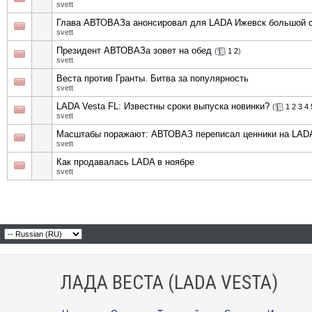
svett
Глава АВТОВАЗа анонсировал для LADA Ижевск большой с
svett
Президент АВТОВАЗа зовет на обед
(
1
2
)
svett
Веста против Гранты. Битва за популярность
svett
LADA Vesta FL: Известны сроки выпуска новинки?
(
1
2
3
4
svett
Масштабы поражают: АВТОВАЗ переписал ценники на LAD
svett
Как продавалась LADA в ноябре
svett
ЛАДА ВЕСТА (LADA VESTA)