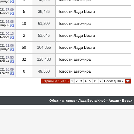
диолус
2021
17:09
5
38,426
Новости Лада Веста
Neibot
2021
16:08
10
61,209
Новости автомира
рвар59
2021
00:13
2
53,646
Новости Лада Веста
Neibot
2021
21:06
50
164,355
Новости Лада Веста
диолус
2021
17:53
32
128,400
Новости автомира
гей 74
2021
16:09
0
49,550
Новости автомира
т
svett
Страница 1 из 15
1
2
3
4
5
11
>
Последняя
»
Обратная связь
-
Лада Веста Клуб
-
Архив
-
Вверх