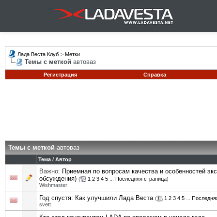
Лада Веста Клуб
>
Метки
Темы с меткой
автоваз
Регистрация
Справка
Темы с меткой
автоваз
Тема / Автор
Важно:
Приемная по вопросам качества и особенностей эк
обсуждения)
(
1
2
3
4
5
...
Последняя страница
)
Wishmaster
Год спустя: Как улучшили Лада Веста
(
1
2
3
4
5
...
Последня
svett