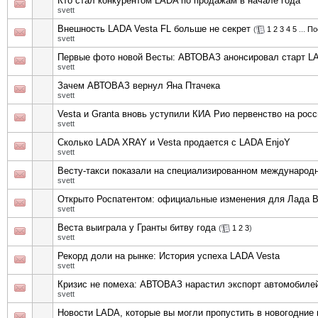
Кто стал конкурентом LADA по продажам в начале года
svett
Внешность LADA Vesta FL больше не секрет
(
1
2
3
4
5
...
По
svett
Первые фото новой Весты: АВТОВАЗ анонсировал старт LA
svett
Зачем АВТОВАЗ вернул Яна Птачека
svett
Vesta и Granta вновь уступили КИА Рио первенство на рос
svett
Сколько LADA XRAY и Vesta продается с LADA EnjoY
svett
Весту-такси показали на специализированном междунаро
svett
Открыто Роспатентом: официальные изменения для Лада В
svett
Веста выиграла у Гранты битву года
(
1
2
3
)
svett
Рекорд доли на рынке: История успеха LADA Vesta
svett
Кризис не помеха: АВТОВАЗ нарастил экспорт автомобиле
svett
Новости LADA, которые вы могли пропустить в новогодние 