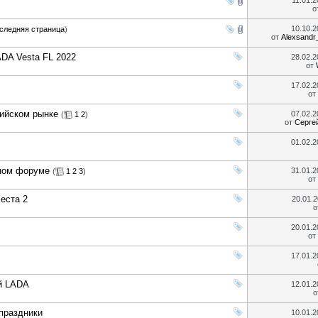
11.01.
о
10.10.
следняя страница
)
от
Alexsand
DA Vesta FL 2022
28.02.
от
17.02.
от
сийском рынке
07.02.
(
1
2
)
от
Серге
01.02.
дном форуме
31.01.
(
1
2
3
)
от
еста 2
20.01.
о
20.01.
от
17.01.
й LADA
12.01.
о
праздники
10.01.